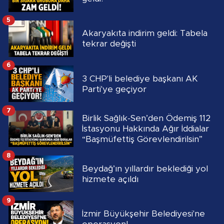
5
Akaryakıta indirim geldi: Tabela
tekrar değişti
6
3 CHP'li belediye başkanı AK
Parti'ye geçiyor
7
Birlik Sağlık-Sen’den Ödemiş 112
İstasyonu Hakkında Ağır İddialar
“Başmüfettiş Görevlendirilsin”
8
Beydağ’ın yıllardır beklediği yol
hizmete açıldı
9
İzmir Büyükşehir Belediyesi'ne