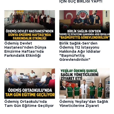
İÇİN GÜÇ BİRLİĞİ YAPTI
Ödemiş Devlet
Birlik Sağlık-Sen’den
Hastanesi’nden Dünya
Ödemiş 112 İstasyonu
Emzirme Haftası’nda
Hakkında Ağır İddialar
Farkındalık Etkinliği
“Başmüfettiş
Görevlendirilsin”
Ödemiş Ortaokulu’nda
Ödemiş Yeşilay’dan Sağlık
Tam Gün Eğitime Geçiliyor
Yöneticilerine Ziyaret