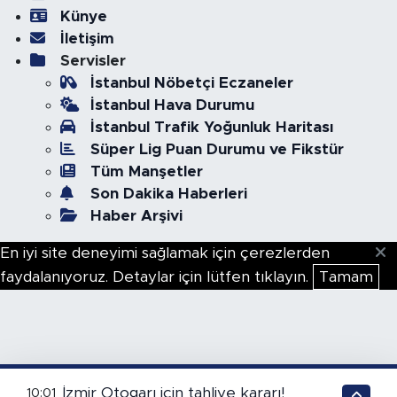
Künye
İletişim
Servisler
İstanbul Nöbetçi Eczaneler
İstanbul Hava Durumu
İstanbul Trafik Yoğunluk Haritası
Süper Lig Puan Durumu ve Fikstür
Tüm Manşetler
Son Dakika Haberleri
Haber Arşivi
En iyi site deneyimi sağlamak için çerezlerden
faydalanıyoruz. Detaylar için lütfen tıklayın.
Tamam
İzmir Otogarı için tahliye kararı!
10:01