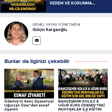
VEREM VE KORUNMA
YOLLARI
GENEL YAYIN YÖNETMENI
Gülçin Kargaoğlu
Bunlar da ilginizi çekebilir
Ödemiş’in Genç Siyasetçisi
BAHÇEŞEHİR KOLEJİ &
Uğurcan Özer’den esnaf
UĞUR KURS ÖDEMİŞ’TEKÎ
ziyareti
MUHTARLAR İLE EĞİTİM