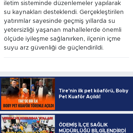
iletim sisteminde düzenlemeler yapılarak
su kaynakları desteklendi. Gerçekleştirilen
yatırımlar sayesinde geçmiş yıllarda su
yetersizliği yaşanan mahallelerde önemli
ölçüde iyileşme sağlanırken, ilçenin içme
suyu arz güvenliği de güçlendirildi.
Tire’nin ilk pet köaförü, Boby
Pet Kuaför Açıldı!
ÖDEMİŞ İLÇE SAĞLIK
MÜDÜRLÜĞÜ BİLGİLENDİRDİ