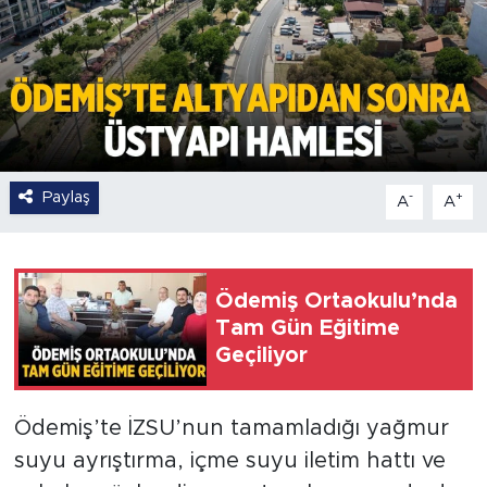
Paylaş
-
+
A
A
Ödemiş Ortaokulu’nda
Tam Gün Eğitime
Geçiliyor
Ödemiş’te İZSU’nun tamamladığı yağmur
suyu ayrıştırma, içme suyu iletim hattı ve