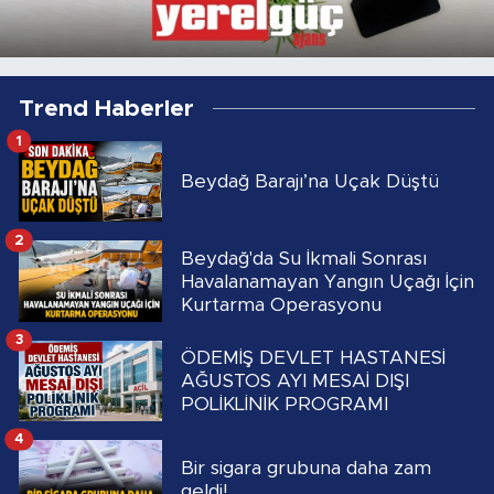
Trend Haberler
1
Beydağ Barajı’na Uçak Düştü
2
Beydağ'da Su İkmali Sonrası
Havalanamayan Yangın Uçağı İçin
Kurtarma Operasyonu
3
ÖDEMİŞ DEVLET HASTANESİ
AĞUSTOS AYI MESAİ DIŞI
POLİKLİNİK PROGRAMI
4
Bir sigara grubuna daha zam
geldi!