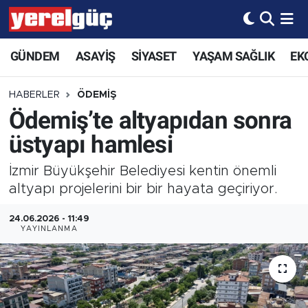
GÜNDEM
ASAYİŞ
SİYASET
YAŞAM SAĞLIK
EK
HABERLER
ÖDEMİŞ
Ödemiş’te altyapıdan sonra
üstyapı hamlesi
İzmir Büyükşehir Belediyesi kentin önemli
altyapı projelerini bir bir hayata geçiriyor.
24.06.2026 - 11:49
YAYINLANMA