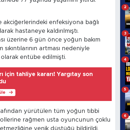
2
e akciğerlerindeki enfeksiyona bağlı
larak hastaneye kaldırılmıştı.
3
sı üzerine 6 gün önce yoğun bakım
 sıkıntılarının artması nedeniyle
 olarak entübe edilmişti.
4
ı için tahliye kararı! Yargıtay son
du
5
üle
afından yürütülen tüm yoğun tıbbi
6
kollerine rağmen usta oyuncunun çoklu
tmezliğine yenik düştüğü bildirildi.