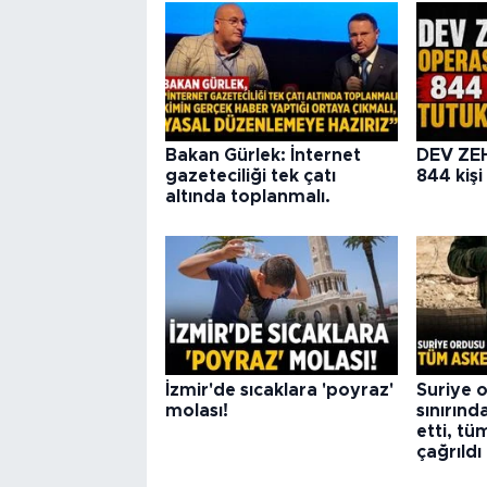
Bakan Gürlek: İnternet
DEV ZE
gazeteciliği tek çatı
844 kişi
altında toplanmalı.
İzmir'de sıcaklara 'poyraz'
Suriye o
molası!
sınırınd
etti, tü
çağrıldı