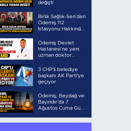
değişti
Birlik Sağlık-Sen’den
Ödemiş 112
İstasyonu Hakkında
Ağır İddialar
“Başmüfettiş
Ödemiş Devlet
Görevlendirilsin”
Hastanesi’ne yeni
uzman doktor
atandı
3 CHP'li belediye
başkanı AK Parti'ye
geçiyor
Ödemiş, Beydağ ve
Bayındır’da 7
Ağustos Cuma Günü
Planlı Elektrik
Kesintisi