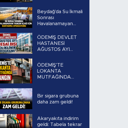
Beydağ'da Su İkmali
Sonrası
Havalanamayan
Yangın Uçağı İçin
Kurtarma
ÖDEMİŞ DEVLET
Operasyonu
HASTANESİ
AĞUSTOS AYI
MESAİ DIŞI
POLİKLİNİK
ÖDEMİŞ’TE
PROGRAMI
LOKANTA
MUTFAĞINDA
YANGIN
Bir sigara grubuna
daha zam geldi!
Akaryakıta indirim
geldi: Tabela tekrar