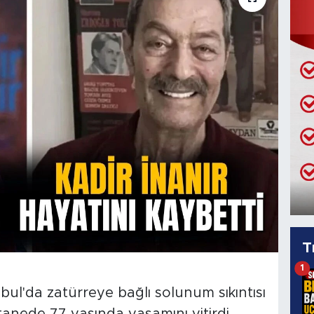
T
1
bul'da zatürreye bağlı solunum sıkıntısı
nede 77 yaşında yaşamını yitirdi.