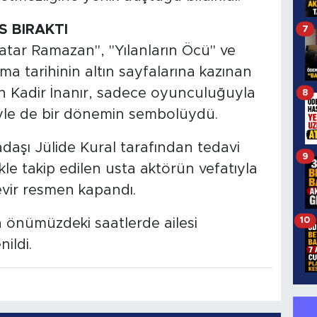
S BIRAKTI
7
atar Ramazan", "Yılanların Öcü" ve
a tarihinin altın sayfalarına kazınan
n Kadir İnanır, sadece oyunculuğuyla
8
riyle de bir dönemin sembolüydü.
daşı Jülide Kural tarafından tedavi
9
kle takip edilen usta aktörün vefatıyla
evir resmen kapandı.
10
 önümüzdeki saatlerde ailesi
ildi.