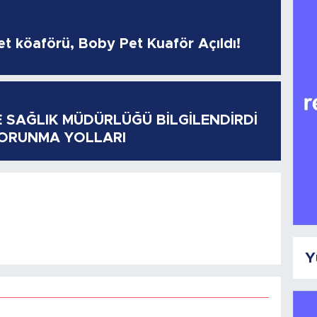
pet köaförü, Boby Pet Kuaför Açıldı!
E SAĞLIK MÜDÜRLÜĞÜ BİLGİLENDİRDİ
KORUNMA YOLLARI
Y