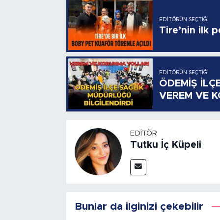
EDITÖRÜN SEÇTIĞI
Tire’nin ilk 
EDITÖRÜN SEÇTIĞI
ÖDEMİŞ İLÇ
VEREM VE 
EDITÖR
Tutku İç Küpeli
Bunlar da ilginizi çekebilir