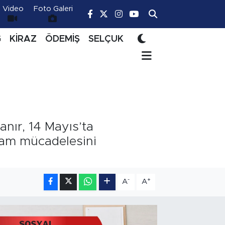
Video
Foto Galeri
Ğ
KİRAZ
ÖDEMİŞ
SELÇUK
anır, 14 Mayıs’ta
şam mücadelesini
-
+
A
A