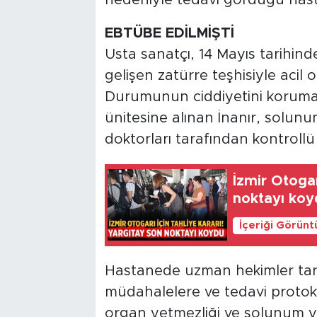
EBTÜBE EDİLMİŞTİ
Usta sanatçı, 14 Mayıs tarihind
gelişen zatürre teşhisiyle acil o
Durumunun ciddiyetini koruma
ünitesine alınan İnanır, solunum
doktorları tarafından kontrollü
İzmir Otogar
noktayı koy
İçeriği Görünt
Hastanede uzman hekimler tar
müdahalelere ve tedavi proto
organ yetmezliği ve solunum ye