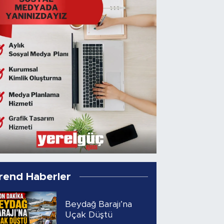
rend Haberler
Beydağ Barajı’na
Uçak Düştü