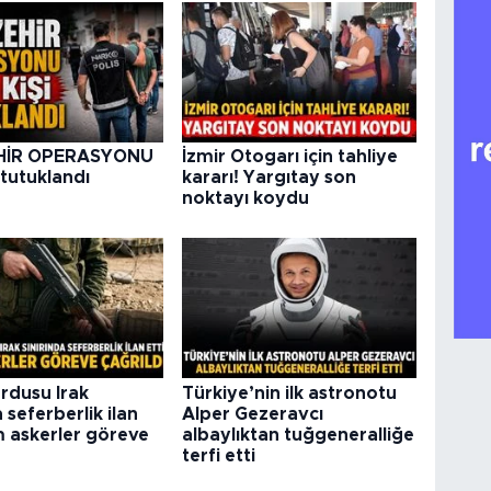
HİR OPERASYONU
İzmir Otogarı için tahliye
 tutuklandı
kararı! Yargıtay son
noktayı koydu
rdusu Irak
Türkiye’nin ilk astronotu
a seferberlik ilan
Alper Gezeravcı
m askerler göreve
albaylıktan tuğgeneralliğe
terfi etti