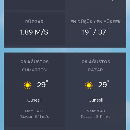
RÜZGAR
EN DÜŞÜK / EN YÜKSEK
°
°
1.89 M/S
19
/ 37
08 AĞUSTOS
09 AĞUSTOS
CUMARTESI
PAZAR
°
°
29
29
Güneşli
Güneşli
Nem: %37
Nem: %43
Rüzgar: 9.11 m/s
Rüzgar: 8.11 m/s