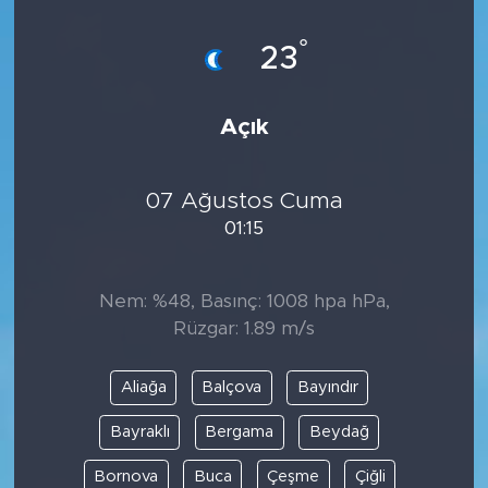
°
23
Açık
07 Ağustos Cuma
01:15
Nem: %48, Basınç: 1008 hpa hPa,
Rüzgar: 1.89 m/s
Aliağa
Balçova
Bayındır
Bayraklı
Bergama
Beydağ
Bornova
Buca
Çeşme
Çiğli