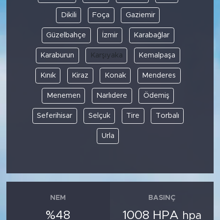
Dikili
Foça
Gaziemir
Güzelbahçe
İzmir
Karabağlar
Karaburun
Karşıyaka
Kemalpaşa
Kınık
Kiraz
Konak
Menderes
Menemen
Narlıdere
Ödemiş
Seferihisar
Selçuk
Tire
Torbalı
Urla
NEM
BASINÇ
%48
1008 HPA
hpa