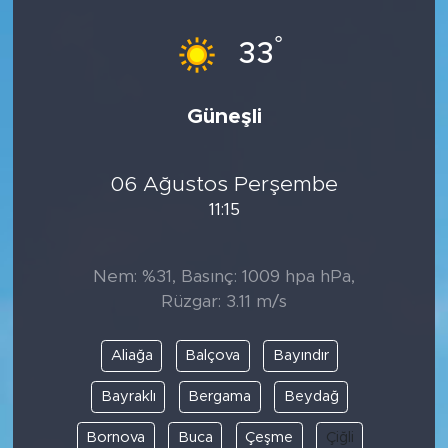
°
33
Güneşli
06 Ağustos Perşembe
11:15
Nem: %31, Basınç: 1009 hpa hPa,
Rüzgar: 3.11 m/s
Aliağa
Balçova
Bayındır
Bayraklı
Bergama
Beydağ
Bornova
Buca
Çeşme
Çiğli