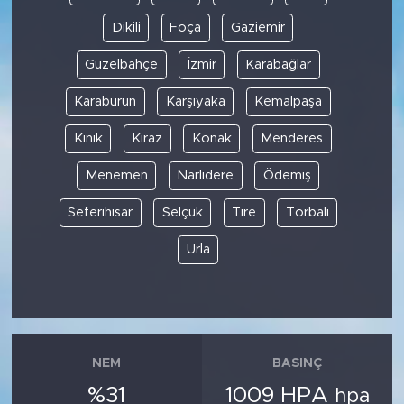
Dikili
Foça
Gaziemir
Güzelbahçe
İzmir
Karabağlar
Karaburun
Karşıyaka
Kemalpaşa
Kınık
Kiraz
Konak
Menderes
Menemen
Narlıdere
Ödemiş
Seferihisar
Selçuk
Tire
Torbalı
Urla
NEM
BASINÇ
%31
1009 HPA
hpa