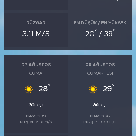
RÜZGAR
EN DÜŞÜK / EN YÜKSEK
°
°
3.11 M/S
20
/ 39
07 AĞUSTOS
08 AĞUSTOS
CUMA
CUMARTESI
°
°
28
29
Güneşli
Güneşli
Nem: %39
Nem: %36
Rüzgar: 6.31 m/s
Rüzgar: 9.39 m/s