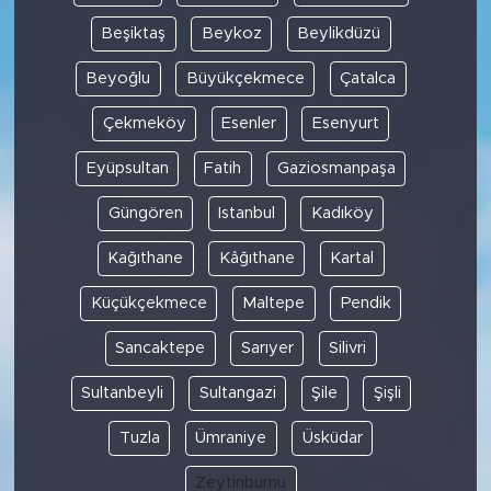
Beşiktaş
Beykoz
Beylikdüzü
Beyoğlu
Büyükçekmece
Çatalca
Çekmeköy
Esenler
Esenyurt
Eyüpsultan
Fatih
Gaziosmanpaşa
Güngören
Istanbul
Kadıköy
Kağıthane
Kâğıthane
Kartal
Küçükçekmece
Maltepe
Pendik
Sancaktepe
Sarıyer
Silivri
Sultanbeyli
Sultangazi
Şile
Şişli
Tuzla
Ümraniye
Üsküdar
Zeytinburnu