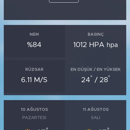
NEM
BASINÇ
%84
1012 HPA
hpa
RÜZGAR
EN DÜŞÜK / EN YÜKSEK
°
°
6.11 M/S
24
/ 28
10 AĞUSTOS
11 AĞUSTOS
PAZARTESI
SALI