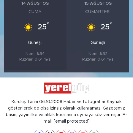
14 AĞUSTOS
15 AĞUSTOS
CUMA
CUMARTESI
°
°
25
25
Güneşli
Güneşli
Nem: %54
Nem: %52
Rüzgar: 9.61 m/s
Rüzgar: 9.61 m/s
Kuruluş Tarihi 06.10.2008 Haber ve fotoğraflar Kaynak
gösterilerek de olsa izinsiz olarak kullanılamaz. Gazetemiz
basın, yayın ilke ve ahlak kurallarına uymaya söz vermiştir. E-
mail:
[email protected]