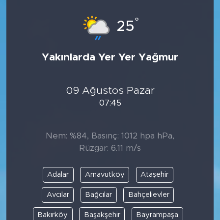
°
25
Yakınlarda Yer Yer Yağmur
09 Ağustos Pazar
07:45
Nem: %84, Basınç: 1012 hpa hPa,
Rüzgar: 6.11 m/s
Adalar
Arnavutköy
Ataşehir
Avcılar
Bağcılar
Bahçelievler
Bakırköy
Başakşehir
Bayrampaşa