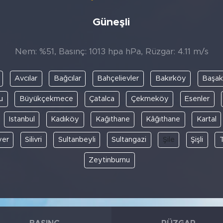
Güneşli
Nem: %51, Basınç: 1013 hpa hPa, Rüzgar: 4.11 m/s
Avcılar
Bağcılar
Bahçelievler
Bakırköy
Başak
u
Büyükçekmece
Çatalca
Çekmeköy
Esenler
Istanbul
Kadıköy
Kağıthane
Kâğıthane
Kartal
yer
Silivri
Sultanbeyli
Sultangazi
Şile
Şişli
Zeytinburnu