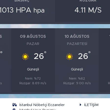
BASINÇ
RÜZGAR
1013 HPA
4.11 M/S
hpa
S
09 AĞUSTOS
10 AĞUSTOS
PAZAR
PAZARTESI
°
°
°
26
26
Güneşli
Güneşli
Nem: %72
Nem: %62
/s
Rüzgar: 8.69 m/s
Rüzgar: 9.00 m/s
R
İstanbul Nöbetçi Eczaneler
İLETİŞİM