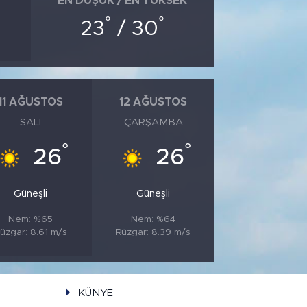
EN DÜŞÜK / EN YÜKSEK
°
°
23
/ 30
11 AĞUSTOS
12 AĞUSTOS
SALI
ÇARŞAMBA
°
°
26
26
Güneşli
Güneşli
Nem: %65
Nem: %64
üzgar: 8.61 m/s
Rüzgar: 8.39 m/s
KÜNYE