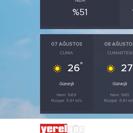
NEM
%51
07 AĞUSTOS
08 AĞUSTO
CUMA
CUMARTESI
°
26
27
Güneşli
Güneşli
Nem: %69
Nem: %65
Rüzgar: 5.61 m/s
Rüzgar: 6.81 m