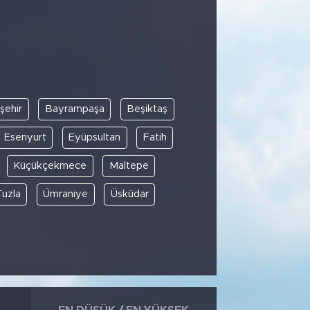
şehir
Bayrampaşa
Beşiktaş
Esenyurt
Eyüpsultan
Fatih
Küçükçekmece
Maltepe
Tuzla
Ümraniye
Üsküdar