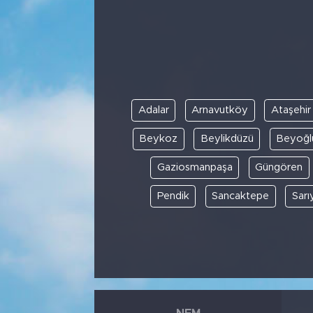
Adalar
Arnavutköy
Ataşehir
Beykoz
Beylikdüzü
Beyoğl
Gaziosmanpaşa
Güngören
Pendik
Sancaktepe
Sarı