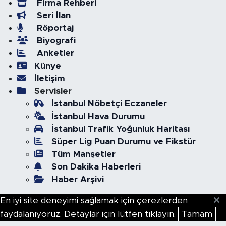
Firma Rehberi
Seri İlan
Röportaj
Biyografi
Anketler
Künye
İletişim
Servisler
İstanbul Nöbetçi Eczaneler
İstanbul Hava Durumu
İstanbul Trafik Yoğunluk Haritası
Süper Lig Puan Durumu ve Fikstür
Tüm Manşetler
Son Dakika Haberleri
Haber Arşivi
En iyi site deneyimi sağlamak için çerezlerden
faydalanıyoruz. Detaylar için lütfen tıklayın.
Tamam