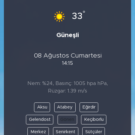
°
33
Güneşli
08 Ağustos Cumartesi
14:15
Nem: %24, Basınç: 1005 hpa hPa,
Rüzgar: 1.39 m/s
Aksu
Atabey
Eğirdir
Gelendost
Gönen
Keçiborlu
Merkez
Senirkent
Sütçüler