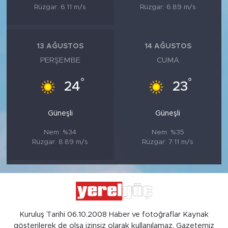
Rüzgar: 6.11 m/s
Rüzgar: 6.89 m/s
13 AĞUSTOS
14 AĞUSTOS
PERŞEMBE
CUMA
°
°
24
23
Güneşli
Güneşli
Nem: %34
Nem: %35
Rüzgar: 8.89 m/s
Rüzgar: 7.11 m/s
Kuruluş Tarihi 06.10.2008 Haber ve fotoğraflar Kaynak
gösterilerek de olsa izinsiz olarak kullanılamaz. Gazetemiz