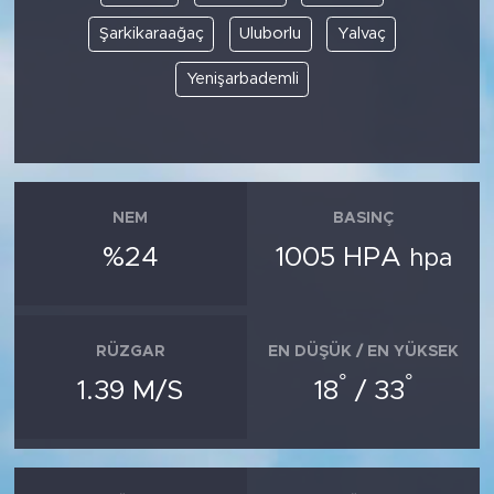
Şarkikaraağaç
Uluborlu
Yalvaç
Yenişarbademli
NEM
BASINÇ
%24
1005 HPA
hpa
RÜZGAR
EN DÜŞÜK / EN YÜKSEK
°
°
1.39 M/S
18
/ 33