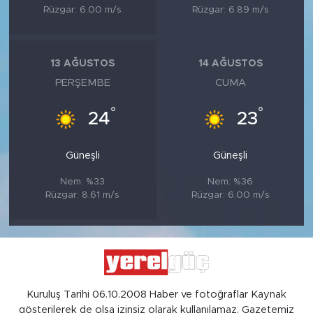
Rüzgar: 6.00 m/s
Rüzgar: 6.89 m/s
13 AĞUSTOS
14 AĞUSTOS
PERŞEMBE
CUMA
°
°
24
23
Güneşli
Güneşli
Nem: %33
Nem: %36
Rüzgar: 8.61 m/s
Rüzgar: 6.00 m/s
Kuruluş Tarihi 06.10.2008 Haber ve fotoğraflar Kaynak
gösterilerek de olsa izinsiz olarak kullanılamaz. Gazetemiz