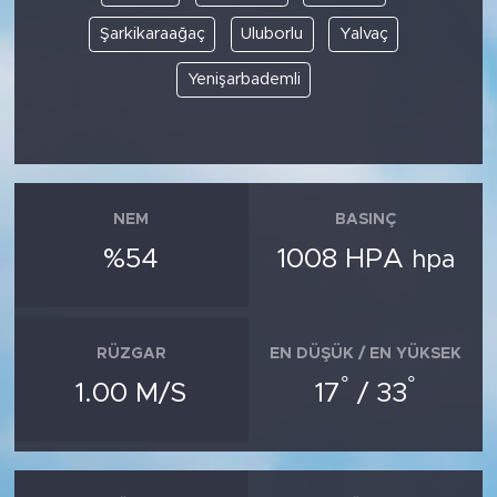
Şarkikaraağaç
Uluborlu
Yalvaç
Yenişarbademli
NEM
BASINÇ
%54
1008 HPA
hpa
RÜZGAR
EN DÜŞÜK / EN YÜKSEK
°
°
1.00 M/S
17
/ 33