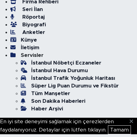
Firma Rehberi
Seri İlan
Röportaj
Biyografi
Anketler
Künye
İletişim
Servisler
İstanbul Nöbetçi Eczaneler
İstanbul Hava Durumu
İstanbul Trafik Yoğunluk Haritası
Süper Lig Puan Durumu ve Fikstür
Tüm Manşetler
Son Dakika Haberleri
Haber Arşivi
En iyi site deneyimi sağlamak için çerezlerden
faydalanıyoruz. Detaylar için lütfen tıklayın.
Tamam