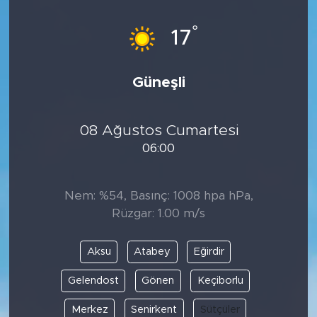
°
17
Güneşli
08 Ağustos Cumartesi
06:00
Nem: %54, Basınç: 1008 hpa hPa,
Rüzgar: 1.00 m/s
Aksu
Atabey
Eğirdir
Gelendost
Gönen
Keçiborlu
Merkez
Senirkent
Sütçüler