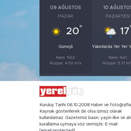
09 AĞUSTOS
10 AĞUSTO
PAZAR
PAZARTESI
°
20
17
Güneşli
Yakınlarda Yer Yer
Nem: %52
Nem: %61
Rüzgar: 4.50 m/s
Rüzgar: 5.31 m
Kuruluş Tarihi 06.10.2008 Haber ve fotoğrafla
Kaynak gösterilerek de olsa izinsiz olarak
kullanılamaz. Gazetemiz basın, yayın ilke ve ah
kurallarına uymaya söz vermiştir. E-mail:
[email protected]