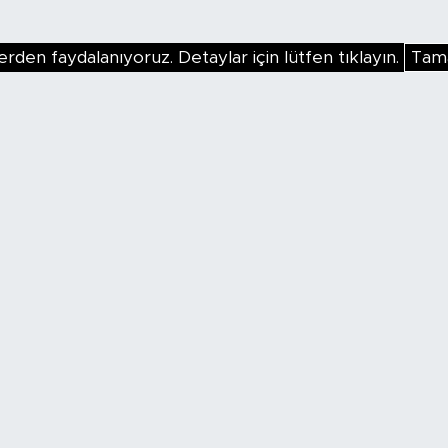
erden faydalanıyoruz. Detaylar için lütfen tıklayın.
Tam