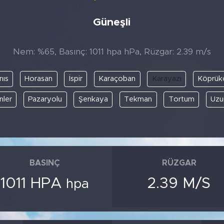
Güneşli
Nem: %65, Basınç: 1011 hpa hPa, Rüzgar: 2.39 m/s
nıs
Horasan
İspir
Karaçoban
Karayazı
Köprük
nler
Pazaryolu
Şenkaya
Tekman
Tortum
Uzu
BASINÇ
RÜZGAR
1011 HPA
2.39 M/S
hpa