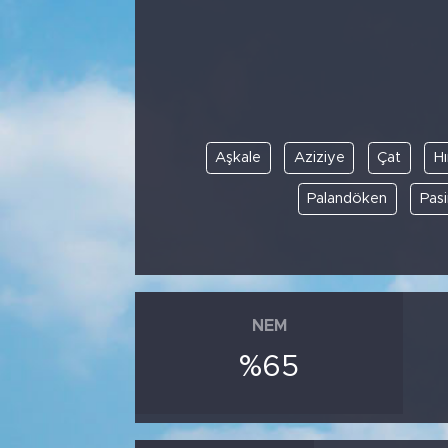
Aşkale
Aziziye
Çat
Hı
Palandöken
Pasi
NEM
%65