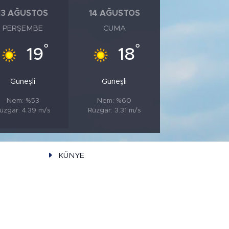
13 AĞUSTOS
14 AĞUSTOS
PERŞEMBE
CUMA
°
°
19
18
Güneşli
Güneşli
Nem: %53
Nem: %60
üzgar: 4.39 m/s
Rüzgar: 3.31 m/s
KÜNYE