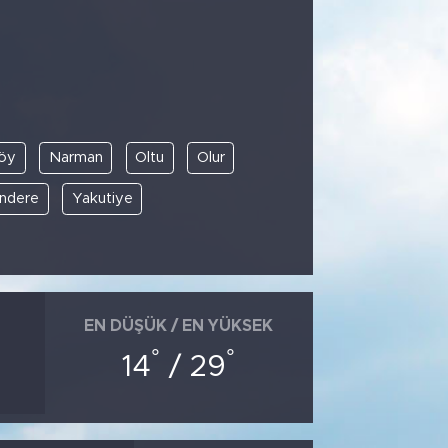
öy
Narman
Oltu
Olur
ndere
Yakutiye
EN DÜŞÜK / EN YÜKSEK
°
°
14
/ 29