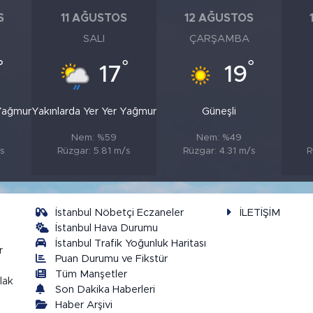
S
11 AĞUSTOS
12 AĞUSTOS
SALI
ÇARŞAMBA
°
°
°
17
19
 Yağmur
Yakınlarda Yer Yer Yağmur
Güneşli
Nem: %59
Nem: %49
/s
Rüzgar: 5.81 m/s
Rüzgar: 4.31 m/s
R
İstanbul Nöbetçi Eczaneler
İLETİŞİM
İstanbul Hava Durumu
İstanbul Trafik Yoğunluk Haritası
r
Puan Durumu ve Fikstür
Tüm Manşetler
lak
Son Dakika Haberleri
Haber Arşivi