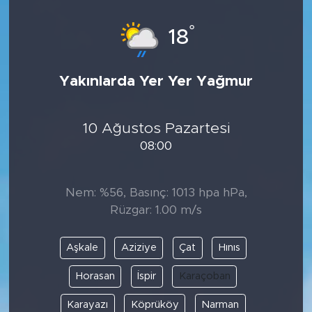
°
18
Yakınlarda Yer Yer Yağmur
10 Ağustos Pazartesi
08:00
Nem: %56, Basınç: 1013 hpa hPa,
Rüzgar: 1.00 m/s
Aşkale
Aziziye
Çat
Hınıs
Horasan
İspir
Karaçoban
Karayazı
Köprüköy
Narman