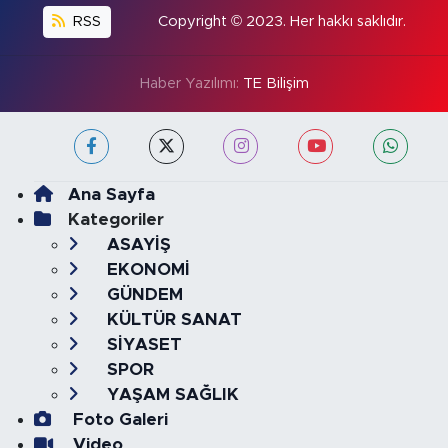
RSS
Copyright © 2023. Her hakkı saklıdır.
Haber Yazılımı:
TE Bilişim
Ana Sayfa
Kategoriler
ASAYİŞ
EKONOMİ
GÜNDEM
KÜLTÜR SANAT
SİYASET
SPOR
YAŞAM SAĞLIK
Foto Galeri
Video