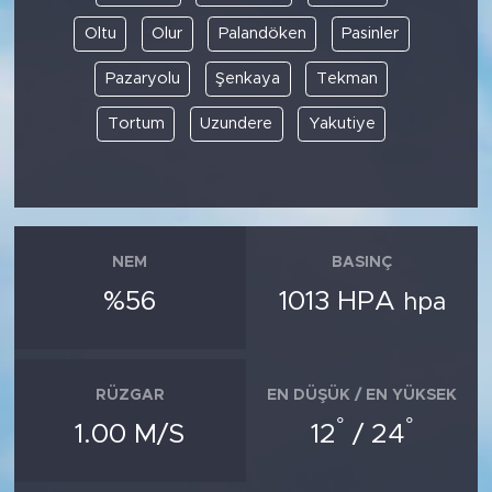
Oltu
Olur
Palandöken
Pasinler
Pazaryolu
Şenkaya
Tekman
Tortum
Uzundere
Yakutiye
NEM
BASINÇ
%56
1013 HPA
hpa
RÜZGAR
EN DÜŞÜK / EN YÜKSEK
°
°
1.00 M/S
12
/ 24