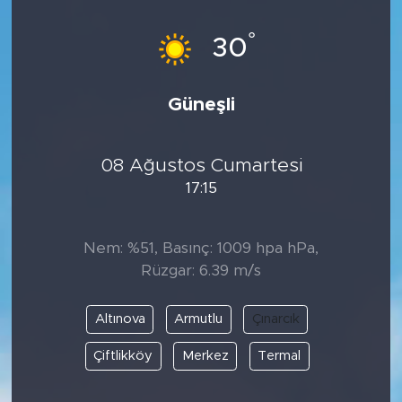
°
30
Güneşli
08 Ağustos Cumartesi
17:15
Nem: %51, Basınç: 1009 hpa hPa,
Rüzgar: 6.39 m/s
Altınova
Armutlu
Çınarcık
Çiftlikköy
Merkez
Termal