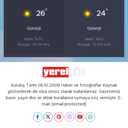
°
°
26
24
Güneşli
Güneşli
Nem: %70
Nem: %63
Rüzgar: 10.19 m/s
Rüzgar: 10.69 m/s
Kuruluş Tarihi 06.10.2008 Haber ve fotoğraflar Kaynak
gösterilerek de olsa izinsiz olarak kullanılamaz. Gazetemiz
basın, yayın ilke ve ahlak kurallarına uymaya söz vermiştir. E-
mail:
[email protected]