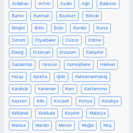
Ardahan
Artvin
Aydın
Ağrı
Balıkesir
Bartın
Batman
Bayburt
Bilecik
Bingöl
Bitlis
Bolu
Burdur
Bursa
Denizli
Diyarbakır
Düzce
Edirne
Elazığ
Erzincan
Erzurum
Eskişehir
Gaziantep
Giresun
Gümüşhane
Hakkari
Hatay
Isparta
Iğdır
Kahramanmaraş
Karabük
Karaman
Kars
Kastamonu
Kayseri
Kilis
Kocaeli
Konya
Kütahya
Kırklareli
Kırıkkale
Kırşehir
Malatya
Manisa
Mardin
Mersin
Muğla
Muş