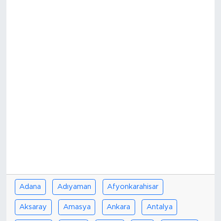
Adana
Adıyaman
Afyonkarahisar
Aksaray
Amasya
Ankara
Antalya