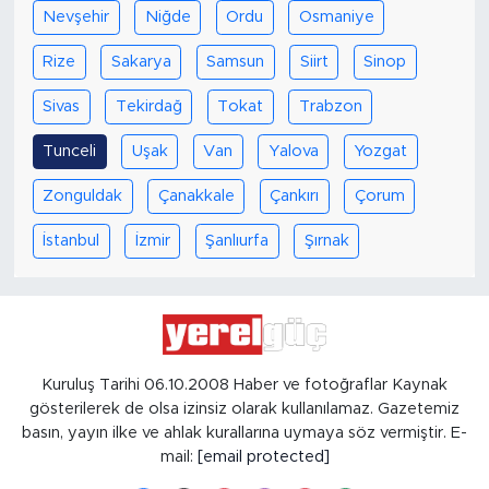
Nevşehir
Niğde
Ordu
Osmaniye
Rize
Sakarya
Samsun
Siirt
Sinop
Sivas
Tekirdağ
Tokat
Trabzon
Tunceli
Uşak
Van
Yalova
Yozgat
Zonguldak
Çanakkale
Çankırı
Çorum
İstanbul
İzmir
Şanlıurfa
Şırnak
Kuruluş Tarihi 06.10.2008 Haber ve fotoğraflar Kaynak
gösterilerek de olsa izinsiz olarak kullanılamaz. Gazetemiz
basın, yayın ilke ve ahlak kurallarına uymaya söz vermiştir. E-
mail:
[email protected]