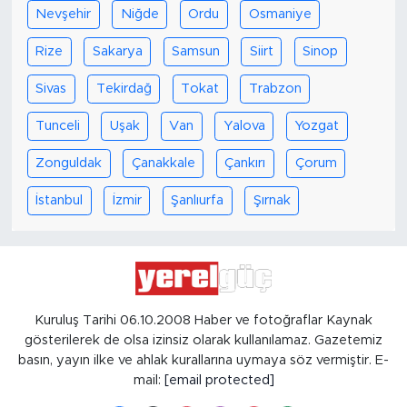
Nevşehir
Niğde
Ordu
Osmaniye
Rize
Sakarya
Samsun
Siirt
Sinop
Sivas
Tekirdağ
Tokat
Trabzon
Tunceli
Uşak
Van
Yalova
Yozgat
Zonguldak
Çanakkale
Çankırı
Çorum
İstanbul
İzmir
Şanlıurfa
Şırnak
Kuruluş Tarihi 06.10.2008 Haber ve fotoğraflar Kaynak
gösterilerek de olsa izinsiz olarak kullanılamaz. Gazetemiz
basın, yayın ilke ve ahlak kurallarına uymaya söz vermiştir. E-
mail:
[email protected]