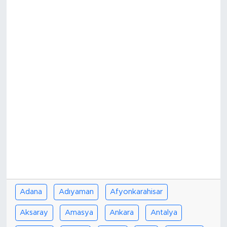
Adana
Adıyaman
Afyonkarahisar
Aksaray
Amasya
Ankara
Antalya