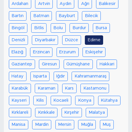
Ardahan
Artvin
Aydın
Ağrı
Balıkesir
Bartın
Batman
Bayburt
Bilecik
Bingöl
Bitlis
Bolu
Burdur
Bursa
Denizli
Diyarbakır
Düzce
Edirne
Elazığ
Erzincan
Erzurum
Eskişehir
Gaziantep
Giresun
Gümüşhane
Hakkari
Hatay
Isparta
Iğdır
Kahramanmaraş
Karabük
Karaman
Kars
Kastamonu
Kayseri
Kilis
Kocaeli
Konya
Kütahya
Kırklareli
Kırıkkale
Kırşehir
Malatya
Manisa
Mardin
Mersin
Muğla
Muş