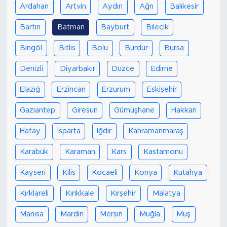
Ardahan
Artvin
Aydın
Ağrı
Balıkesir
Bartın
Batman
Bayburt
Bilecik
Bingöl
Bitlis
Bolu
Burdur
Bursa
Denizli
Diyarbakır
Düzce
Edirne
Elazığ
Erzincan
Erzurum
Eskişehir
Gaziantep
Giresun
Gümüşhane
Hakkari
Hatay
Isparta
Iğdır
Kahramanmaraş
Karabük
Karaman
Kars
Kastamonu
Kayseri
Kilis
Kocaeli
Konya
Kütahya
Kırklareli
Kırıkkale
Kırşehir
Malatya
Manisa
Mardin
Mersin
Muğla
Muş