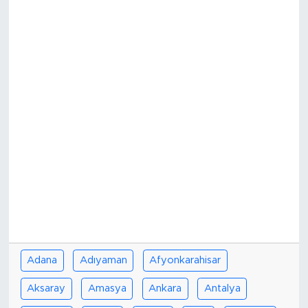
Adana
Adıyaman
Afyonkarahisar
Aksaray
Amasya
Ankara
Antalya