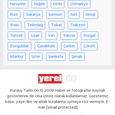
Nevşehir
Niğde
Ordu
Osmaniye
Rize
Sakarya
Samsun
Siirt
Sinop
Sivas
Tekirdağ
Tokat
Trabzon
Tunceli
Uşak
Van
Yalova
Yozgat
Zonguldak
Çanakkale
Çankırı
Çorum
İstanbul
İzmir
Şanlıurfa
Şırnak
Kuruluş Tarihi 06.10.2008 Haber ve fotoğraflar Kaynak
gösterilerek de olsa izinsiz olarak kullanılamaz. Gazetemiz
basın, yayın ilke ve ahlak kurallarına uymaya söz vermiştir. E-
mail:
[email protected]