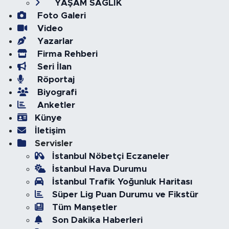
YAŞAM SAĞLIK
Foto Galeri
Video
Yazarlar
Firma Rehberi
Seri İlan
Röportaj
Biyografi
Anketler
Künye
İletişim
Servisler
İstanbul Nöbetçi Eczaneler
İstanbul Hava Durumu
İstanbul Trafik Yoğunluk Haritası
Süper Lig Puan Durumu ve Fikstür
Tüm Manşetler
Son Dakika Haberleri