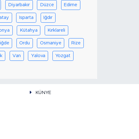
Diyarbakır
Düzce
Edirne
atay
Isparta
Iğdır
onya
Kütahya
Kırklareli
iğde
Ordu
Osmaniye
Rize
k
Van
Yalova
Yozgat
KÜNYE