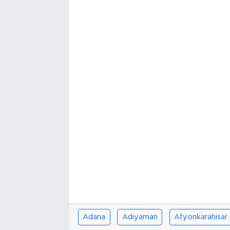
Adana
Adıyaman
Afyonkarahisar