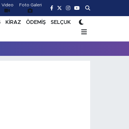
Video
Foto Galeri
Ğ
KİRAZ
ÖDEMİŞ
SELÇUK