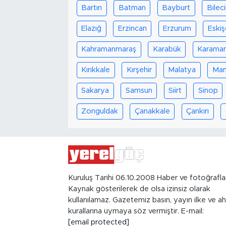
Bartın
Batman
Bayburt
Bilec
Elazığ
Erzincan
Erzurum
Eskiş
Kahramanmaraş
Karabük
Karama
Kırıkkale
Kırşehir
Malatya
Man
Sakarya
Samsun
Siirt
Sinop
Zonguldak
Çanakkale
Çankırı
Kuruluş Tarihi 06.10.2008 Haber ve fotoğrafla
Kaynak gösterilerek de olsa izinsiz olarak
kullanılamaz. Gazetemiz basın, yayın ilke ve ah
kurallarına uymaya söz vermiştir. E-mail:
[email protected]