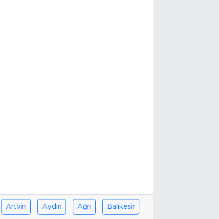
Artvin
Aydın
Ağrı
Balıkesir