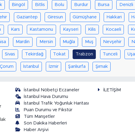
ik
Bingöl
Bitlis
Bolu
Burdur
Bursa
Denizli
ehir
Gaziantep
Giresun
Gümüşhane
Hakkari
H
n
Kars
Kastamonu
Kayseri
Kilis
Kocaeli
K
isa
Mardin
Mersin
Muğla
Muş
Nevşehir
N
Sivas
Tekirdağ
Tokat
Trabzon
Tunceli
Uşa
Çorum
İstanbul
İzmir
Şanlıurfa
Şırnak
İstanbul Nöbetçi Eczaneler
İLETİŞİM
İstanbul Hava Durumu
İstanbul Trafik Yoğunluk Haritası
r
Puan Durumu ve Fikstür
Tüm Manşetler
lak
Son Dakika Haberleri
Haber Arşivi