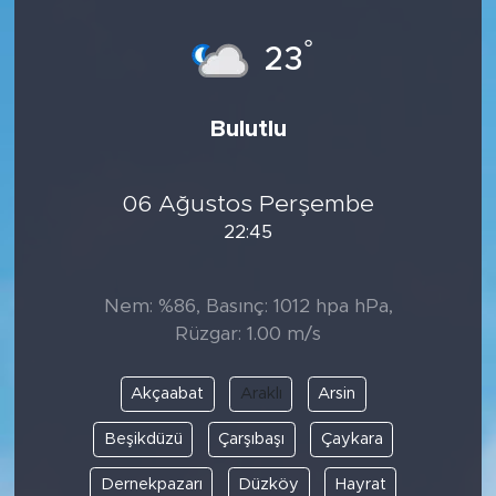
°
23
Bulutlu
06 Ağustos Perşembe
22:45
Nem: %86, Basınç: 1012 hpa hPa,
Rüzgar: 1.00 m/s
Akçaabat
Araklı
Arsin
Beşikdüzü
Çarşıbaşı
Çaykara
Dernekpazarı
Düzköy
Hayrat