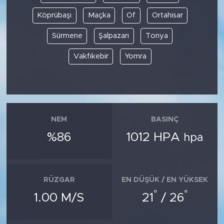
Köprübaşı
Maçka
Of
Ortahisar
Sürmene
Şalpazarı
Tonya
Vakfıkebir
Yomra
NEM
BASINÇ
%86
1012 HPA
hpa
RÜZGAR
EN DÜŞÜK / EN YÜKSEK
°
°
1.00 M/S
21
/ 26