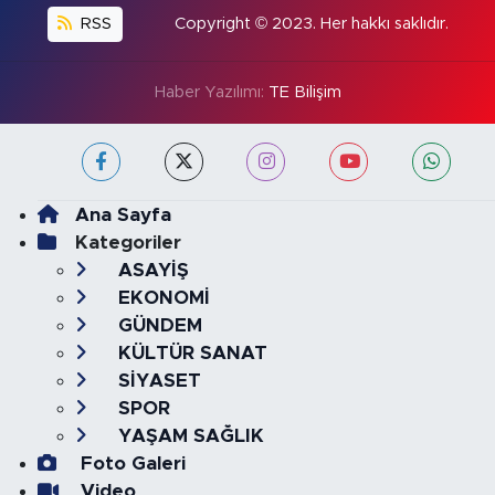
RSS
Copyright © 2023. Her hakkı saklıdır.
Haber Yazılımı:
TE Bilişim
Ana Sayfa
Kategoriler
ASAYİŞ
EKONOMİ
GÜNDEM
KÜLTÜR SANAT
SİYASET
SPOR
YAŞAM SAĞLIK
Foto Galeri
Video