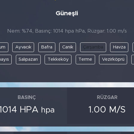
Güneşli
Nem: %74, Basınç: 1014 hpa hPa, Rüzgar: 1.00 m/s
kum
Ayvacık
Bafra
Canik
Çarşamba
Havza
ayıs
Salıpazarı
Tekkeköy
Terme
Vezirköprü
BASINÇ
RÜZGAR
1014 HPA
1.00 M/S
hpa