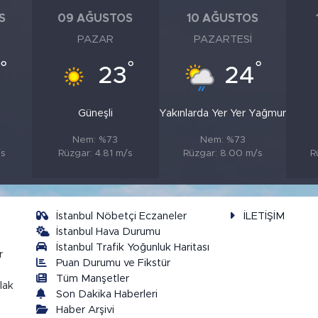
S
09 AĞUSTOS
10 AĞUSTOS
PAZAR
PAZARTESI
°
°
°
23
24
Güneşli
Yakınlarda Yer Yer Yağmur
Nem: %73
Nem: %73
/s
Rüzgar: 4.81 m/s
Rüzgar: 8.00 m/s
R
İstanbul Nöbetçi Eczaneler
İLETİŞİM
İstanbul Hava Durumu
İstanbul Trafik Yoğunluk Haritası
r
Puan Durumu ve Fikstür
Tüm Manşetler
lak
Son Dakika Haberleri
Haber Arşivi