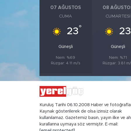
07 AĞUSTOS
08 AĞUSTO
CUMA
CUMARTESI
°
23
23
Güneşli
Güneşli
Nem: %69
Nem: %71
Rüzgar: 4.11 m/s
Rüzgar: 3.81 m
Kuruluş Tarihi 06.10.2008 Haber ve fotoğrafla
Kaynak gösterilerek de olsa izinsiz olarak
kullanılamaz. Gazetemiz basın, yayın ilke ve ah
kurallarına uymaya söz vermiştir. E-mail:
[email protected]