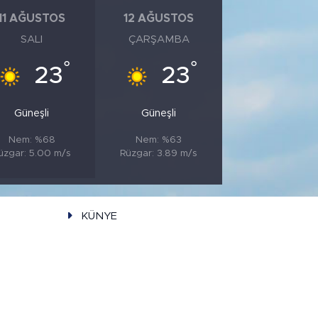
11 AĞUSTOS
12 AĞUSTOS
SALI
ÇARŞAMBA
°
°
23
23
Güneşli
Güneşli
Nem: %68
Nem: %63
üzgar: 5.00 m/s
Rüzgar: 3.89 m/s
KÜNYE