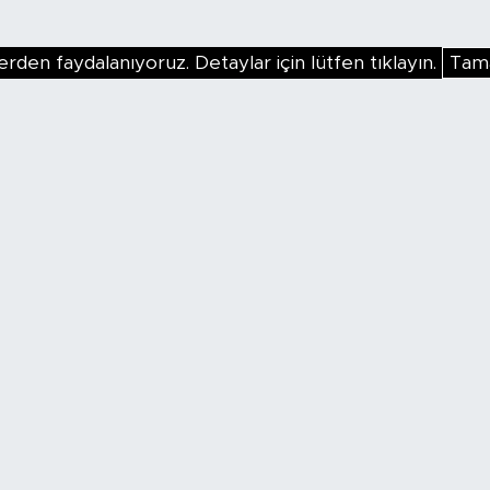
erden faydalanıyoruz. Detaylar için lütfen tıklayın.
Tam