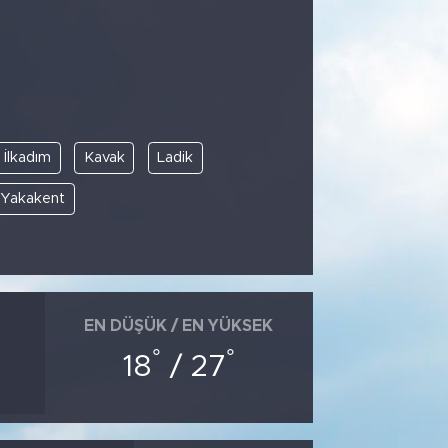
İlkadım
Kavak
Ladik
Yakakent
EN DÜŞÜK / EN YÜKSEK
°
°
18
/ 27