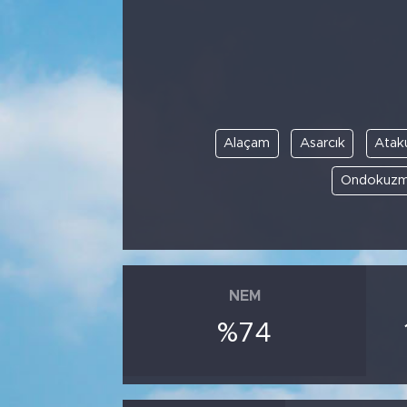
Alaçam
Asarcık
Ata
Ondokuzm
NEM
%74