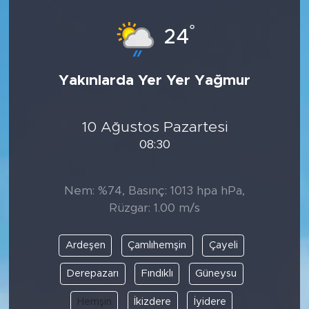
°
24
Yakınlarda Yer Yer Yağmur
10 Ağustos Pazartesi
08:30
Nem: %74, Basınç: 1013 hpa hPa,
Rüzgar: 1.00 m/s
Ardeşen
Çamlıhemşin
Çayeli
Derepazarı
Fındıklı
Güneysu
Hemşin
İkizdere
İyidere