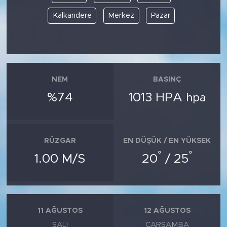
Kalkandere
Merkez
Pazar
NEM
BASINÇ
%74
1013 HPA
hpa
RÜZGAR
EN DÜŞÜK / EN YÜKSEK
°
°
1.00 M/S
20
/ 25
11 AĞUSTOS
12 AĞUSTOS
SALI
ÇARŞAMBA