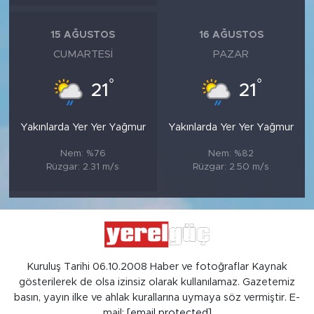
15 AĞUSTOS
16 AĞUSTOS
CUMARTESI
PAZAR
°
°
21
21
Yakınlarda Yer Yer Yağmur
Yakınlarda Yer Yer Yağmur
Nem: %76
Nem: %82
Rüzgar: 2.31 m/s
Rüzgar: 2.50 m/s
Kuruluş Tarihi 06.10.2008 Haber ve fotoğraflar Kaynak
gösterilerek de olsa izinsiz olarak kullanılamaz. Gazetemiz
basın, yayın ilke ve ahlak kurallarına uymaya söz vermiştir. E-
mail:
[email protected]