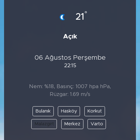
°
21
Açık
06 Ağustos Perşembe
22:15
Nem: %18, Basınç: 1007 hpa hPa,
Rüzgar: 1.69 m/s
Bulanık
Hasköy
Korkut
Malazgirt
Merkez
Varto