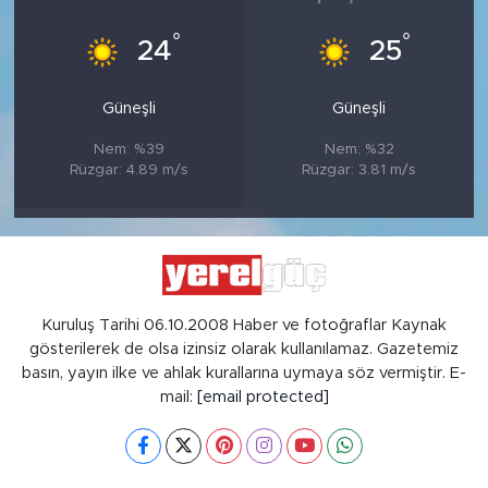
°
°
24
25
Güneşli
Güneşli
Nem: %39
Nem: %32
Rüzgar: 4.89 m/s
Rüzgar: 3.81 m/s
Kuruluş Tarihi 06.10.2008 Haber ve fotoğraflar Kaynak
gösterilerek de olsa izinsiz olarak kullanılamaz. Gazetemiz
basın, yayın ilke ve ahlak kurallarına uymaya söz vermiştir. E-
mail:
[email protected]