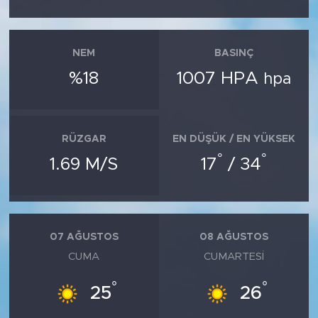
NEM
BASINÇ
%18
1007 HPA
hpa
RÜZGAR
EN DÜŞÜK / EN YÜKSEK
°
°
1.69 M/S
17
/ 34
07 AĞUSTOS
08 AĞUSTOS
CUMA
CUMARTESI
°
°
25
26