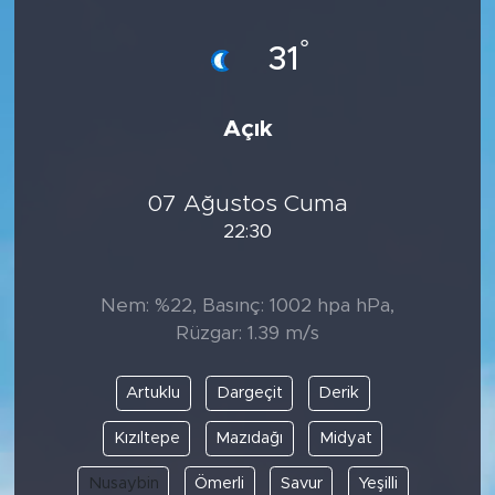
°
31
Açık
07 Ağustos Cuma
22:30
Nem: %22, Basınç: 1002 hpa hPa,
Rüzgar: 1.39 m/s
Artuklu
Dargeçit
Derik
Kızıltepe
Mazıdağı
Midyat
Nusaybin
Ömerli
Savur
Yeşilli