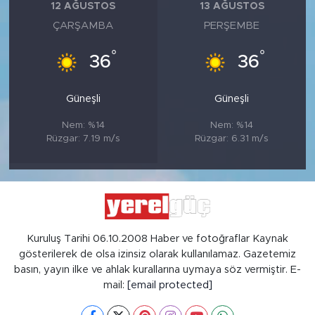
12 AĞUSTOS
13 AĞUSTOS
ÇARŞAMBA
PERŞEMBE
°
°
36
36
Güneşli
Güneşli
Nem: %14
Nem: %14
Rüzgar: 7.19 m/s
Rüzgar: 6.31 m/s
Kuruluş Tarihi 06.10.2008 Haber ve fotoğraflar Kaynak
gösterilerek de olsa izinsiz olarak kullanılamaz. Gazetemiz
basın, yayın ilke ve ahlak kurallarına uymaya söz vermiştir. E-
mail:
[email protected]