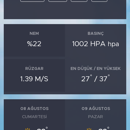
NEM
BASINÇ
%22
1002 HPA
hpa
RÜZGAR
EN DÜŞÜK / EN YÜKSEK
°
°
1.39 M/S
27
/ 37
08 AĞUSTOS
09 AĞUSTOS
CUMARTESI
PAZAR
°
°