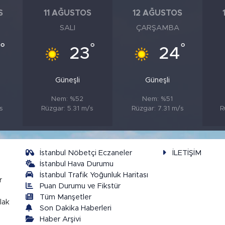
S
11 AĞUSTOS
12 AĞUSTOS
SALI
ÇARŞAMBA
°
°
°
2
23
24
Güneşli
Güneşli
Nem: %52
Nem: %51
s
Rüzgar: 5.31 m/s
Rüzgar: 7.31 m/s
R
İstanbul Nöbetçi Eczaneler
İLETİŞİM
İstanbul Hava Durumu
İstanbul Trafik Yoğunluk Haritası
r
Puan Durumu ve Fikstür
Tüm Manşetler
lak
Son Dakika Haberleri
Haber Arşivi