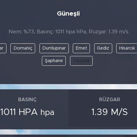
Güneşli
Nem: %73, Basınç: 1011 hpa hPa, Rüzgar: 1.39 m/s
ar
Domaniç
Dumlupınar
Emet
Gediz
Hisarcık
Şaphane
Tavşanlı
BASINÇ
RÜZGAR
1011 HPA
1.39 M/S
hpa