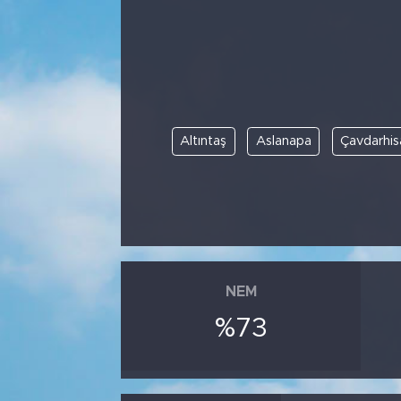
Altıntaş
Aslanapa
Çavdarhis
NEM
%73