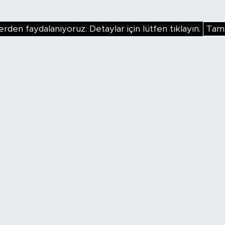
erden faydalanıyoruz. Detaylar için lütfen tıklayın.
Tam