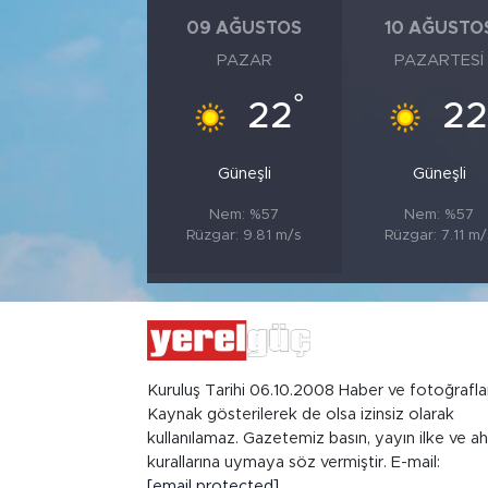
09 AĞUSTOS
10 AĞUSTO
PAZAR
PAZARTESI
°
22
2
Güneşli
Güneşli
Nem: %57
Nem: %57
Rüzgar: 9.81 m/s
Rüzgar: 7.11 m/
Kuruluş Tarihi 06.10.2008 Haber ve fotoğrafla
Kaynak gösterilerek de olsa izinsiz olarak
kullanılamaz. Gazetemiz basın, yayın ilke ve ah
kurallarına uymaya söz vermiştir. E-mail:
[email protected]