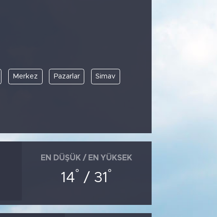
Merkez
Pazarlar
Simav
EN DÜŞÜK / EN YÜKSEK
°
°
14
/ 31