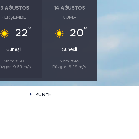
13 AĞUSTOS
14 AĞUSTOS
PERŞEMBE
CUMA
°
°
22
20
Güneşli
Güneşli
Nem: %50
Nem: %45
üzgar: 9.69 m/s
Rüzgar: 6.39 m/s
KÜNYE