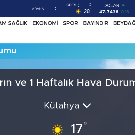
DOLAR
°
28
47,7436
0.18
EURO
AM SAĞLIK
EKONOMİ
SPOR
BAYINDIR
BEYDA
55,2510
0.32
STERLİN
64,4811
0.38
GRAM ALTIN
rumu
6660.55
0.03
BİST100
13.779
-14
BITCOIN
64.959,79
1.11
rın ve 1 Haftalık Hava Duru
Kütahya
°
17