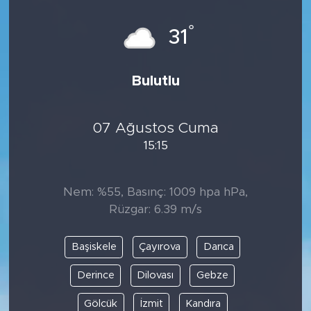
°
31
Bulutlu
07 Ağustos Cuma
15:15
Nem: %55, Basınç: 1009 hpa hPa,
Rüzgar: 6.39 m/s
Başiskele
Çayırova
Darıca
Derince
Dilovası
Gebze
Gölcük
İzmit
Kandıra