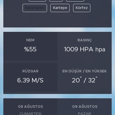
Karamürsel
Kartepe
Körfez
NEM
BASINÇ
%55
1009 HPA
hpa
RÜZGAR
EN DÜŞÜK / EN YÜKSEK
°
°
6.39 M/S
20
/ 32
08 AĞUSTOS
09 AĞUSTOS
CUMARTESI
PAZAR