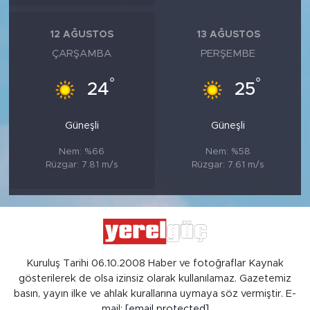
12 AĞUSTOS
13 AĞUSTOS
ÇARŞAMBA
PERŞEMBE
°
°
24
25
Güneşli
Güneşli
Nem: %66
Nem: %58
Rüzgar: 7.81 m/s
Rüzgar: 7.61 m/s
Kuruluş Tarihi 06.10.2008 Haber ve fotoğraflar Kaynak
gösterilerek de olsa izinsiz olarak kullanılamaz. Gazetemiz
basın, yayın ilke ve ahlak kurallarına uymaya söz vermiştir. E-
mail:
[email protected]