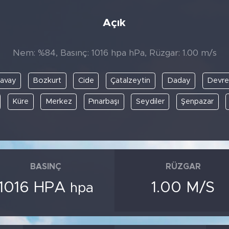
Açık
Nem: %84, Basınç: 1016 hpa hPa, Rüzgar: 1.00 m/s
avay
Bozkurt
Cide
Çatalzeytin
Daday
Devre
Küre
Merkez
Pınarbaşı
Seydiler
Şenpazar
BASINÇ
RÜZGAR
1016 HPA
1.00 M/S
hpa