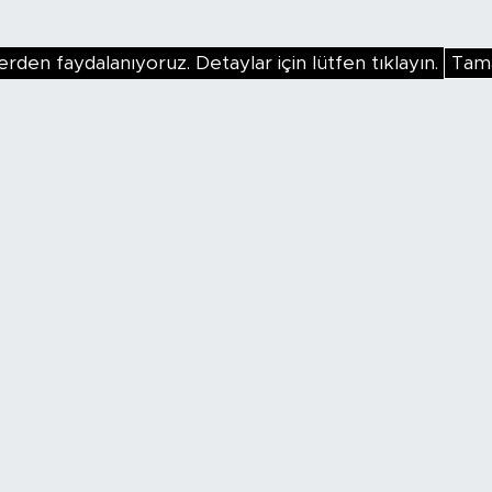
erden faydalanıyoruz. Detaylar için lütfen tıklayın.
Tam