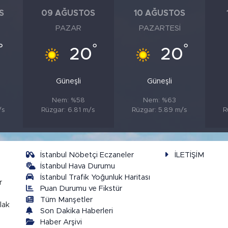
S
09 AĞUSTOS
10 AĞUSTOS
PAZAR
PAZARTESI
°
°
°
20
20
Güneşli
Güneşli
Nem: %58
Nem: %63
/s
Rüzgar: 6.81 m/s
Rüzgar: 5.89 m/s
R
İstanbul Nöbetçi Eczaneler
İLETİŞİM
İstanbul Hava Durumu
İstanbul Trafik Yoğunluk Haritası
r
Puan Durumu ve Fikstür
Tüm Manşetler
lak
Son Dakika Haberleri
Haber Arşivi