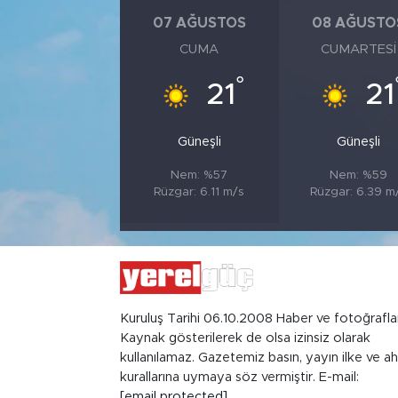
07 AĞUSTOS
08 AĞUSTO
CUMA
CUMARTESI
°
21
21
Güneşli
Güneşli
Nem: %57
Nem: %59
Rüzgar: 6.11 m/s
Rüzgar: 6.39 m
Kuruluş Tarihi 06.10.2008 Haber ve fotoğrafla
Kaynak gösterilerek de olsa izinsiz olarak
kullanılamaz. Gazetemiz basın, yayın ilke ve ah
kurallarına uymaya söz vermiştir. E-mail:
[email protected]