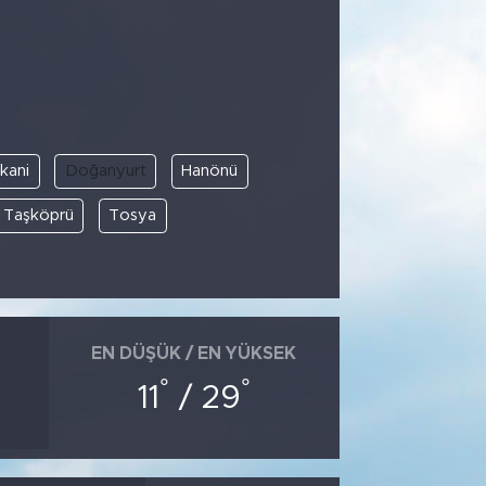
kani
Doğanyurt
Hanönü
Taşköprü
Tosya
EN DÜŞÜK / EN YÜKSEK
°
°
11
/ 29