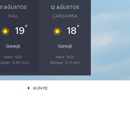
11 AĞUSTOS
12 AĞUSTOS
SALI
ÇARŞAMBA
°
°
19
18
Güneşli
Güneşli
Nem: %61
Nem: %55
üzgar: 6.50 m/s
Rüzgar: 6.11 m/s
KÜNYE