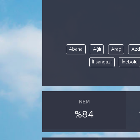
Abana
Ağlı
Araç
Azd
İhsangazi
İnebolu
NEM
%84