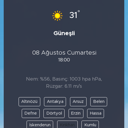
°
31
Güneşli
08 Ağustos Cumartesi
18:00
Nem: %56, Basınç: 1003 hpa hPa,
Rüzgar: 6.11 m/s
Altınözü
Antakya
Arsuz
Belen
Defne
Dörtyol
Erzin
Hassa
İskenderun
Kırıkhan
Kumlu