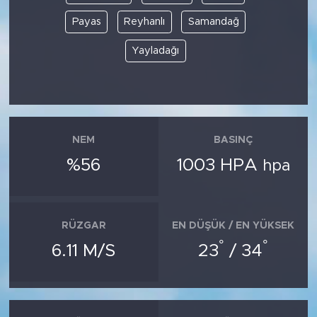
Payas
Reyhanlı
Samandağ
Yayladağı
NEM
BASINÇ
%56
1003 HPA
hpa
RÜZGAR
EN DÜŞÜK / EN YÜKSEK
°
°
6.11 M/S
23
/ 34