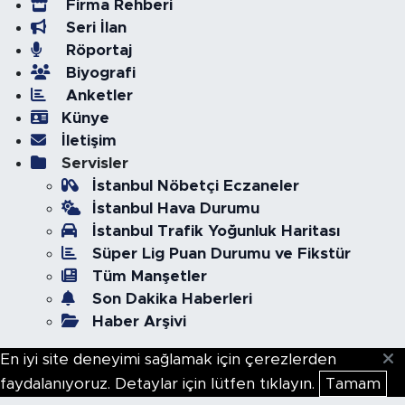
Firma Rehberi
Seri İlan
Röportaj
Biyografi
Anketler
Künye
İletişim
Servisler
İstanbul Nöbetçi Eczaneler
İstanbul Hava Durumu
İstanbul Trafik Yoğunluk Haritası
Süper Lig Puan Durumu ve Fikstür
Tüm Manşetler
Son Dakika Haberleri
Haber Arşivi
En iyi site deneyimi sağlamak için çerezlerden
faydalanıyoruz. Detaylar için lütfen tıklayın.
Tamam