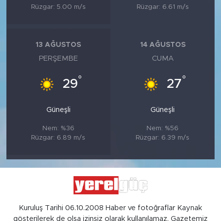
Rüzgar: 5.00 m/s
Rüzgar: 6.61 m/s
13 AĞUSTOS
14 AĞUSTOS
PERŞEMBE
CUMA
°
°
29
27
Güneşli
Güneşli
Nem: %36
Nem: %56
Rüzgar: 6.89 m/s
Rüzgar: 6.39 m/s
Kuruluş Tarihi 06.10.2008 Haber ve fotoğraflar Kaynak
gösterilerek de olsa izinsiz olarak kullanılamaz. Gazetemiz