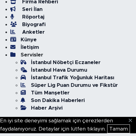
Firma Rehberi
Seri İlan
Röportaj
Biyografi
Anketler
Künye
İletişim
Servisler
İstanbul Nöbetçi Eczaneler
İstanbul Hava Durumu
İstanbul Trafik Yoğunluk Haritası
Süper Lig Puan Durumu ve Fikstür
Tüm Manşetler
Son Dakika Haberleri
Haber Arşivi
En iyi site deneyimi sağlamak için çerezlerden
faydalanıyoruz. Detaylar için lütfen tıklayın.
Tamam