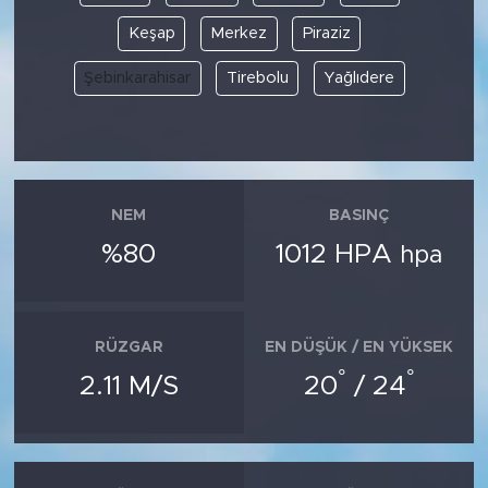
Keşap
Merkez
Piraziz
Şebinkarahisar
Tirebolu
Yağlıdere
NEM
BASINÇ
%80
1012 HPA
hpa
RÜZGAR
EN DÜŞÜK / EN YÜKSEK
°
°
2.11 M/S
20
/ 24