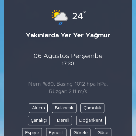
°
24
Yakınlarda Yer Yer Yağmur
06 Ağustos Perşembe
17:30
Nem: %80, Basınç: 1012 hpa hPa,
Rüzgar: 2.11 m/s
Alucra
Bulancak
Çamoluk
Çanakçı
Dereli
Doğankent
Espiye
Eynesil
Görele
Güce