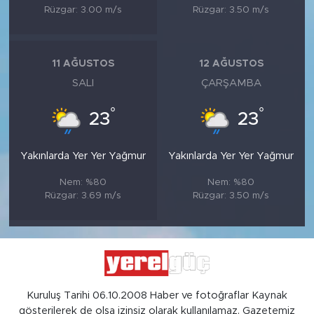
Rüzgar: 3.00 m/s
Rüzgar: 3.50 m/s
11 AĞUSTOS
12 AĞUSTOS
SALI
ÇARŞAMBA
°
°
23
23
Yakınlarda Yer Yer Yağmur
Yakınlarda Yer Yer Yağmur
Nem: %80
Nem: %80
Rüzgar: 3.69 m/s
Rüzgar: 3.50 m/s
Kuruluş Tarihi 06.10.2008 Haber ve fotoğraflar Kaynak
gösterilerek de olsa izinsiz olarak kullanılamaz. Gazetemiz