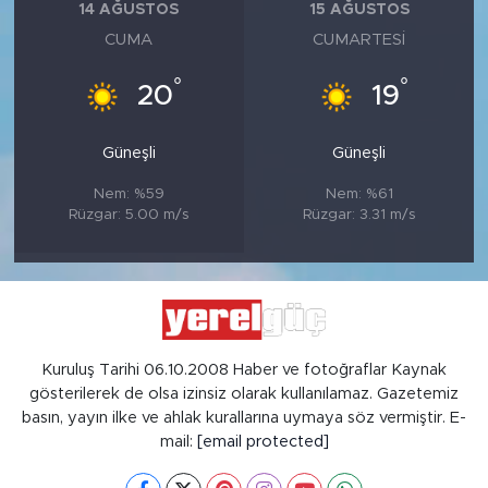
14 AĞUSTOS
15 AĞUSTOS
CUMA
CUMARTESI
°
°
20
19
Güneşli
Güneşli
Nem: %59
Nem: %61
Rüzgar: 5.00 m/s
Rüzgar: 3.31 m/s
Kuruluş Tarihi 06.10.2008 Haber ve fotoğraflar Kaynak
gösterilerek de olsa izinsiz olarak kullanılamaz. Gazetemiz
basın, yayın ilke ve ahlak kurallarına uymaya söz vermiştir. E-
mail:
[email protected]