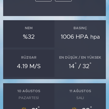
NEM
BASINÇ
%32
1006 HPA
hpa
RÜZGAR
EN DÜŞÜK / EN YÜKSEK
°
°
4.19 M/S
14
/ 32
10 AĞUSTOS
11 AĞUSTOS
PAZARTESI
SALI
°
°