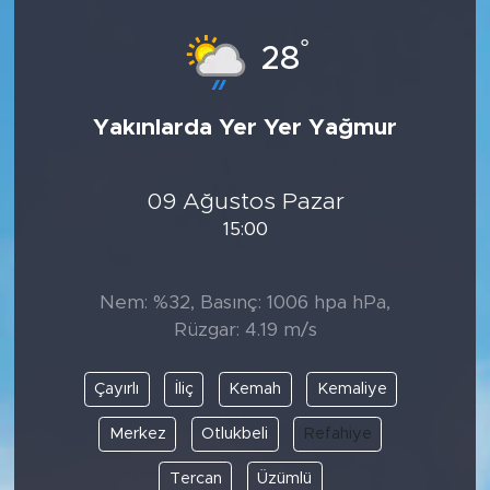
°
28
Yakınlarda Yer Yer Yağmur
09 Ağustos Pazar
15:00
Nem: %32, Basınç: 1006 hpa hPa,
Rüzgar: 4.19 m/s
Çayırlı
İliç
Kemah
Kemaliye
Merkez
Otlukbeli
Refahiye
Tercan
Üzümlü