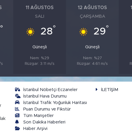
S
11 AĞUSTOS
12 AĞUSTOS
SALI
ÇARŞAMBA
°
°
°
28
29
Güneşli
Güneşli
Nem: %29
Nem: %27
/s
Rüzgar: 3.11 m/s
Rüzgar: 4.61 m/s
R
İstanbul Nöbetçi Eczaneler
İLETİŞİM
İstanbul Hava Durumu
İstanbul Trafik Yoğunluk Haritası
r
Puan Durumu ve Fikstür
Tüm Manşetler
lak
Son Dakika Haberleri
Haber Arşivi