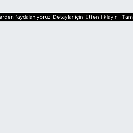
erden faydalanıyoruz. Detaylar için lütfen tıklayın.
Tam