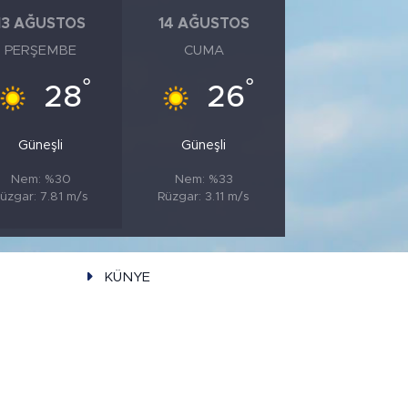
13 AĞUSTOS
14 AĞUSTOS
PERŞEMBE
CUMA
°
°
28
26
Güneşli
Güneşli
Nem: %30
Nem: %33
üzgar: 7.81 m/s
Rüzgar: 3.11 m/s
KÜNYE