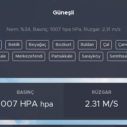
Güneşli
Nem: %34, Basınç: 1007 hpa hPa, Rüzgar: 2.31 m/s
Bekilli
Beyağaç
Bozkurt
Buldan
Çal
Çame
ale
Merkezefendi
Pamukkale
Sarayköy
Serinhisa
BASINÇ
RÜZGAR
1007 HPA
2.31 M/S
hpa