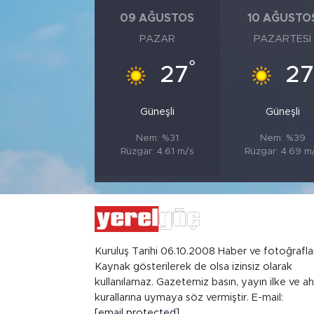
09 AĞUSTOS
10 AĞUSTO
PAZAR
PAZARTESI
°
27
27
Güneşli
Güneşli
Nem: %31
Nem: %39
Rüzgar: 4.61 m/s
Rüzgar: 4.69 m
Kuruluş Tarihi 06.10.2008 Haber ve fotoğrafla
Kaynak gösterilerek de olsa izinsiz olarak
kullanılamaz. Gazetemiz basın, yayın ilke ve ah
kurallarına uymaya söz vermiştir. E-mail:
[email protected]