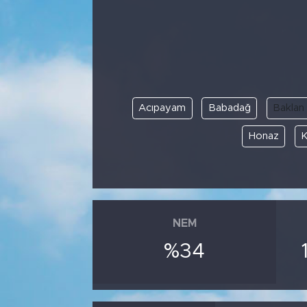
Acıpayam
Babadağ
Baklan
Honaz
K
NEM
%34