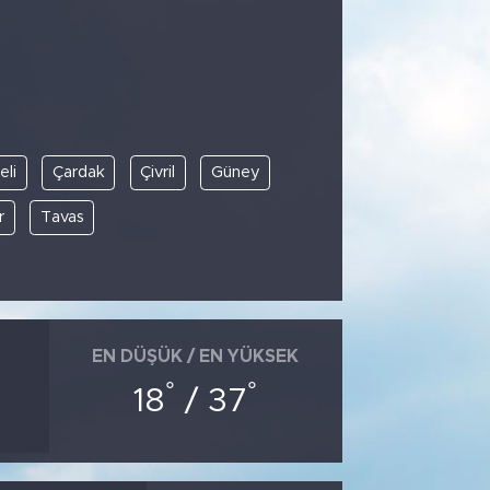
li
Çardak
Çivril
Güney
r
Tavas
EN DÜŞÜK / EN YÜKSEK
°
°
18
/ 37