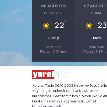
06 AĞUSTOS
07 AĞUSTO
PERŞEMBE
CUMA
°
22
23
Güneşli
Güneşli
Nem: %57
Nem: %48
Rüzgar: 6.00 m/s
Rüzgar: 3.89 m
Kuruluş Tarihi 06.10.2008 Haber ve fotoğrafla
Kaynak gösterilerek de olsa izinsiz olarak
kullanılamaz. Gazetemiz basın, yayın ilke ve ah
kurallarına uymaya söz vermiştir. E-mail:
[email protected]