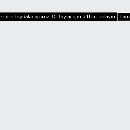
erden faydalanıyoruz. Detaylar için lütfen tıklayın.
Tam