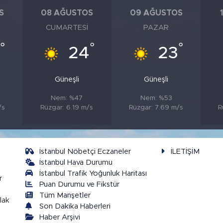
S
08 AĞUSTOS
09 AĞUSTOS
CUMARTESI
PAZAR
°
°
°
24
23
Güneşli
Güneşli
Nem: %47
Nem: %53
/s
Rüzgar: 6.19 m/s
Rüzgar: 7.69 m/s
R
İstanbul Nöbetçi Eczaneler
İLETİŞİM
İstanbul Hava Durumu
İstanbul Trafik Yoğunluk Haritası
r
Puan Durumu ve Fikstür
Tüm Manşetler
lak
Son Dakika Haberleri
Haber Arşivi