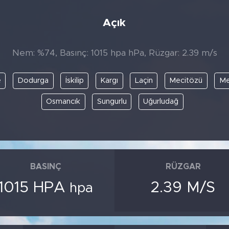
Açık
Nem: %74, Basınç: 1015 hpa hPa, Rüzgar: 2.39 m/s
e
Dodurga
İskilip
Kargı
Laçin
Mecitözü
Me
Osmancık
Sungurlu
Uğurludağ
BASINÇ
RÜZGAR
1015 HPA
2.39 M/S
hpa