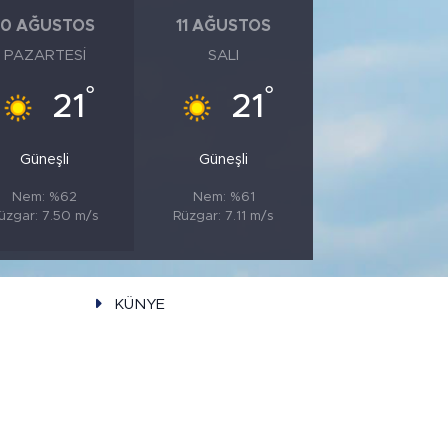
10 AĞUSTOS
11 AĞUSTOS
PAZARTESI
SALI
°
°
21
21
Güneşli
Güneşli
Nem: %62
Nem: %61
üzgar: 7.50 m/s
Rüzgar: 7.11 m/s
KÜNYE