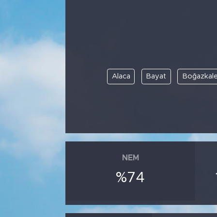
Alaca
Bayat
Boğazkal
NEM
%74