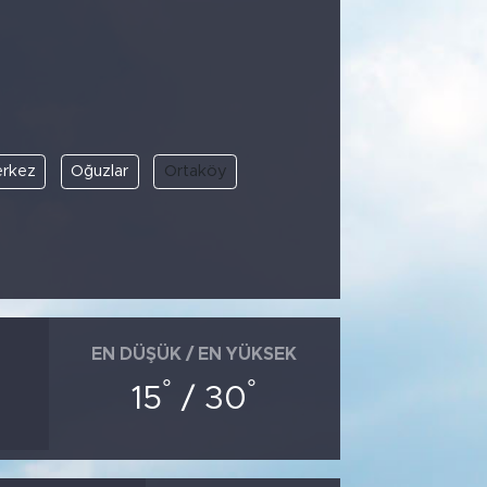
rkez
Oğuzlar
Ortaköy
EN DÜŞÜK / EN YÜKSEK
°
°
15
/ 30