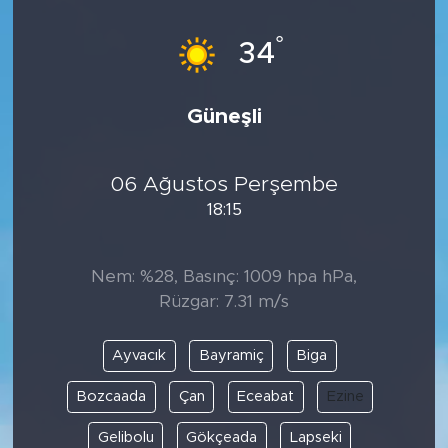
°
34
Güneşli
06 Ağustos Perşembe
18:15
Nem: %28, Basınç: 1009 hpa hPa,
Rüzgar: 7.31 m/s
Ayvacık
Bayramiç
Biga
Bozcaada
Çan
Eceabat
Ezine
Gelibolu
Gökçeada
Lapseki