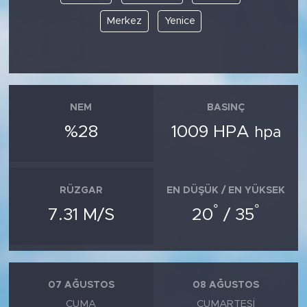
Merkez
Yenice
NEM
BASINÇ
%28
1009 HPA
hpa
RÜZGAR
EN DÜŞÜK / EN YÜKSEK
°
°
7.31 M/S
20
/ 35
07 AĞUSTOS
08 AĞUSTOS
CUMA
CUMARTESI