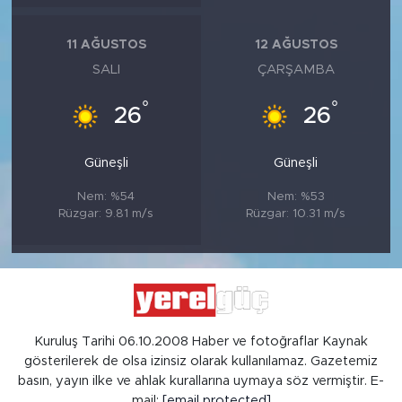
11 AĞUSTOS
12 AĞUSTOS
SALI
ÇARŞAMBA
°
°
26
26
Güneşli
Güneşli
Nem: %54
Nem: %53
Rüzgar: 9.81 m/s
Rüzgar: 10.31 m/s
Kuruluş Tarihi 06.10.2008 Haber ve fotoğraflar Kaynak
gösterilerek de olsa izinsiz olarak kullanılamaz. Gazetemiz
basın, yayın ilke ve ahlak kurallarına uymaya söz vermiştir. E-
mail:
[email protected]