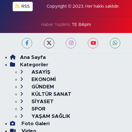
RSS
Copyright © 2023. Her hakkı saklıdır.
Haber Yazılımı:
TE Bilişim
Ana Sayfa
Kategoriler
ASAYİŞ
EKONOMİ
GÜNDEM
KÜLTÜR SANAT
SİYASET
SPOR
YAŞAM SAĞLIK
Foto Galeri
Video