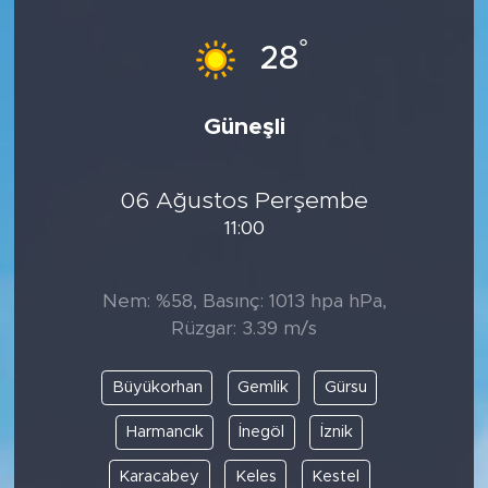
°
28
Güneşli
06 Ağustos Perşembe
11:00
Nem: %58, Basınç: 1013 hpa hPa,
Rüzgar: 3.39 m/s
Büyükorhan
Gemlik
Gürsu
Harmancık
İnegöl
İznik
Karacabey
Keles
Kestel