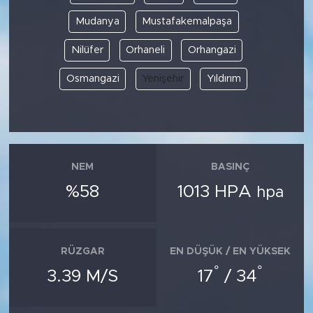
Mudanya
Mustafakemalpaşa
Nilüfer
Orhaneli
Orhangazi
Osmangazi
Yenişehir
Yıldırım
NEM
BASINÇ
%58
1013 HPA
hpa
RÜZGAR
EN DÜŞÜK / EN YÜKSEK
°
°
3.39 M/S
17
/ 34