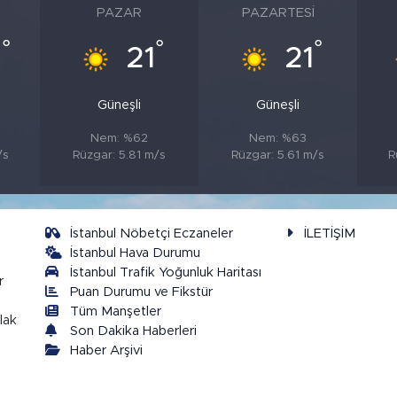
PAZAR
PAZARTESI
°
°
°
0
21
21
Güneşli
Güneşli
Nem: %62
Nem: %63
/s
Rüzgar: 5.81 m/s
Rüzgar: 5.61 m/s
R
İstanbul Nöbetçi Eczaneler
İLETİŞİM
İstanbul Hava Durumu
İstanbul Trafik Yoğunluk Haritası
r
Puan Durumu ve Fikstür
Tüm Manşetler
lak
Son Dakika Haberleri
Haber Arşivi