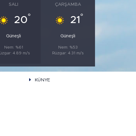
SALI
ÇARŞAMBA
°
°
20
21
Güneşli
Güneşli
Nem: %61
Nem: %53
üzgar: 4.89 m/s
Rüzgar: 4.31 m/s
KÜNYE