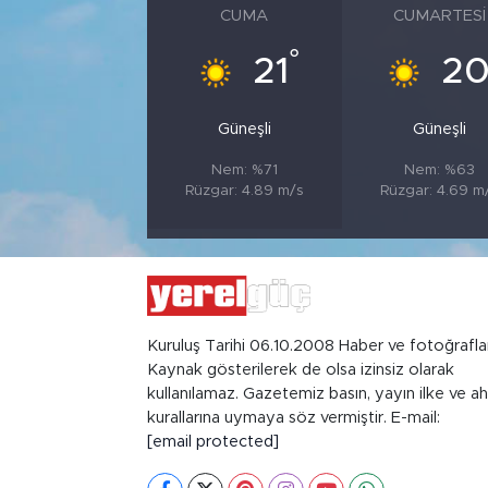
CUMA
CUMARTESI
°
21
2
Güneşli
Güneşli
Nem: %71
Nem: %63
Rüzgar: 4.89 m/s
Rüzgar: 4.69 m
Kuruluş Tarihi 06.10.2008 Haber ve fotoğrafla
Kaynak gösterilerek de olsa izinsiz olarak
kullanılamaz. Gazetemiz basın, yayın ilke ve ah
kurallarına uymaya söz vermiştir. E-mail:
[email protected]