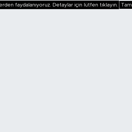
erden faydalanıyoruz. Detaylar için lütfen tıklayın.
Tam