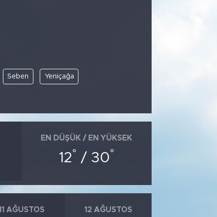
Seben
Yeniçağa
EN DÜŞÜK / EN YÜKSEK
°
°
12
/ 30
11 AĞUSTOS
12 AĞUSTOS