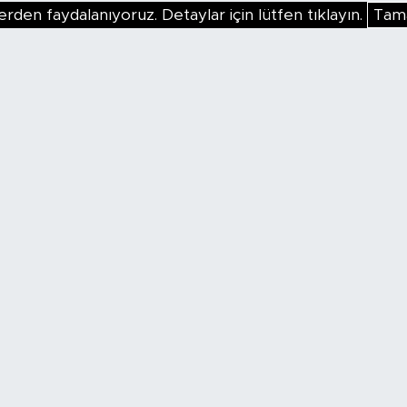
erden faydalanıyoruz. Detaylar için lütfen tıklayın.
Tam