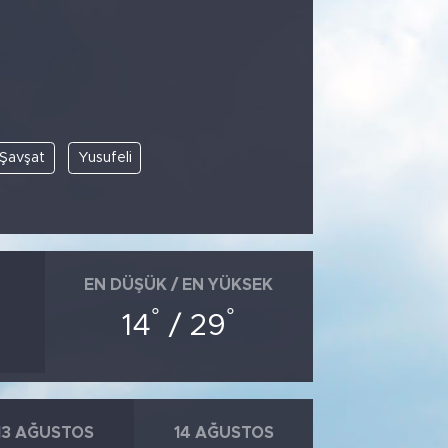
Şavşat
Yusufeli
EN DÜŞÜK / EN YÜKSEK
°
°
14
/ 29
13 AĞUSTOS
14 AĞUSTOS