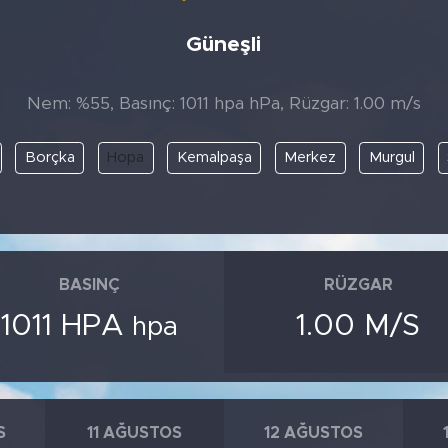
Güneşli
Nem: %55, Basınç: 1011 hpa hPa, Rüzgar: 1.00 m/s
Borçka
Hopa
Kemalpaşa
Merkez
Murgul
BASINÇ
RÜZGAR
1011 HPA
1.00 M/S
hpa
S
11 AĞUSTOS
12 AĞUSTOS