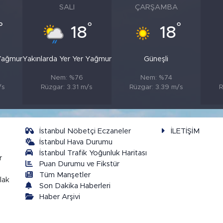
SALI
ÇARŞAMBA
°
°
°
18
18
 Yağmur
Yakınlarda Yer Yer Yağmur
Güneşli
Nem: %76
Nem: %74
/s
Rüzgar: 3.31 m/s
Rüzgar: 3.39 m/s
R
İstanbul Nöbetçi Eczaneler
İLETİŞİM
İstanbul Hava Durumu
İstanbul Trafik Yoğunluk Haritası
r
Puan Durumu ve Fikstür
Tüm Manşetler
lak
Son Dakika Haberleri
Haber Arşivi