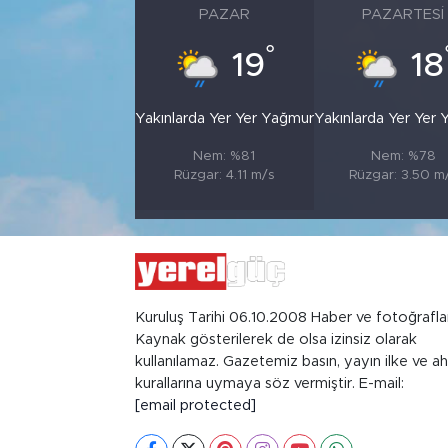
PAZAR
PAZARTESI
°
19
18
Yakınlarda Yer Yer Yağmur
Yakınlarda Yer Yer
Nem: %81
Nem: %78
Rüzgar: 4.11 m/s
Rüzgar: 3.50 m
Kuruluş Tarihi 06.10.2008 Haber ve fotoğrafla
Kaynak gösterilerek de olsa izinsiz olarak
kullanılamaz. Gazetemiz basın, yayın ilke ve ah
kurallarına uymaya söz vermiştir. E-mail:
[email protected]