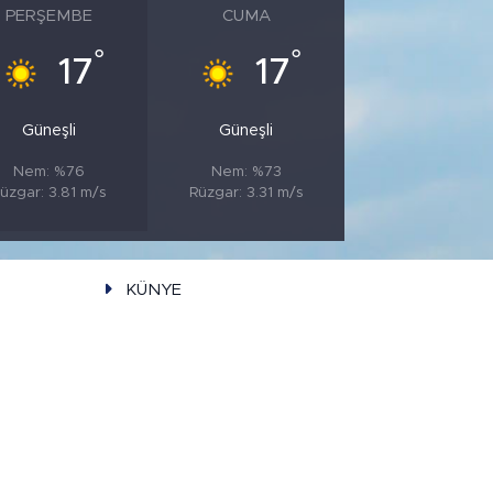
PERŞEMBE
CUMA
°
°
17
17
Güneşli
Güneşli
Nem: %76
Nem: %73
üzgar: 3.81 m/s
Rüzgar: 3.31 m/s
KÜNYE