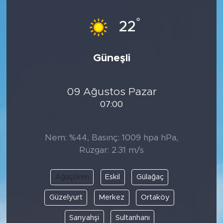
°
22
Güneşli
09 Ağustos Pazar
07:00
Nem: %44, Basınç: 1009 hpa hPa,
Rüzgar: 2.31 m/s
Ağaçören
Eskil
Gülağaç
Güzelyurt
Merkez
Ortaköy
Sarıyahşi
Sultanhanı