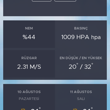
NEM
BASINÇ
%44
1009 HPA
hpa
RÜZGAR
EN DÜŞÜK / EN YÜKSEK
°
°
2.31 M/S
20
/ 32
10 AĞUSTOS
11 AĞUSTOS
PAZARTESI
SALI
°
°