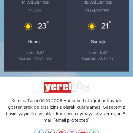
14 AĞUSTOS
15 AĞUSTOS
CUMA
CUMARTESI
°
°
23
21
Güneşli
Güneşli
Nem: %42
Nem: %43
Rüzgar: 10.61 m/s
Rüzgar: 7.61 m/s
Kuruluş Tarihi 06.10.2008 Haber ve fotoğraflar Kaynak
gösterilerek de olsa izinsiz olarak kullanılamaz. Gazetemiz
basın, yayın ilke ve ahlak kurallarına uymaya söz vermiştir. E-
mail:
[email protected]