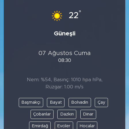
°
22
Güneşli
07 Ağustos Cuma
08:30
Nem: %54, Basınç: 1010 hpa hPa,
Rüzgar: 1.00 m/s
Başmakçı
Bayat
Bolvadin
Çay
Çobanlar
Dazkırı
Dinar
Emirdağ
Evciler
Hocalar