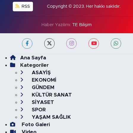
RSS
Copyright © 2023. Her hakkı saklıdır.
Haber Yazılımı:
TE Bilişim
Ana Sayfa
Kategoriler
ASAYİŞ
EKONOMİ
GÜNDEM
KÜLTÜR SANAT
SİYASET
SPOR
YAŞAM SAĞLIK
Foto Galeri
Video