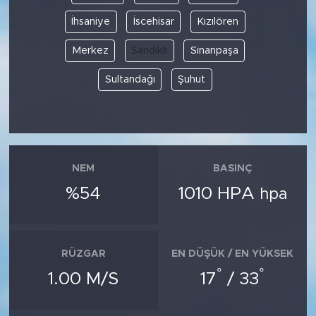
İhsaniye
İscehisar
Kızılören
Merkez
Sandıklı
Sinanpaşa
Sultandağı
Şuhut
NEM
BASINÇ
%54
1010 HPA
hpa
RÜZGAR
EN DÜŞÜK / EN YÜKSEK
°
°
1.00 M/S
17
/ 33