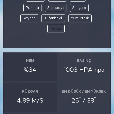
Pozantı
Saimbeyli
Sarıçam
Seyhan
Tufanbeyli
Yumurtalık
Yüreğir
NEM
BASINÇ
%34
1003 HPA
hpa
RÜZGAR
EN DÜŞÜK / EN YÜKSEK
°
°
4.89 M/S
25
/ 38