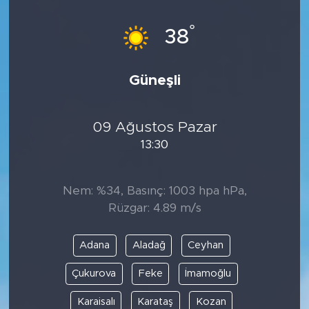
°
38
Güneşli
09 Ağustos Pazar
13:30
Nem: %34, Basınç: 1003 hpa hPa,
Rüzgar: 4.89 m/s
Adana
Aladağ
Ceyhan
Çukurova
Feke
İmamoğlu
Karaisalı
Karataş
Kozan