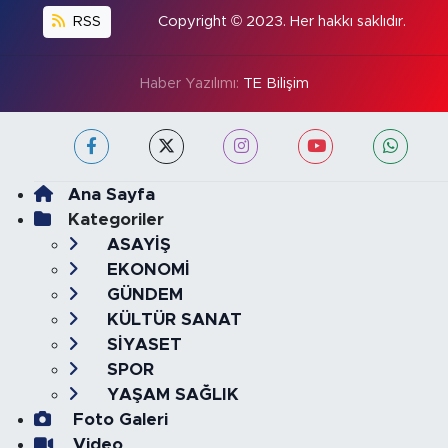
RSS
Copyright © 2023. Her hakkı saklıdır.
Haber Yazılımı:
TE Bilişim
Ana Sayfa
Kategoriler
ASAYİŞ
EKONOMİ
GÜNDEM
KÜLTÜR SANAT
SİYASET
SPOR
YAŞAM SAĞLIK
Foto Galeri
Video