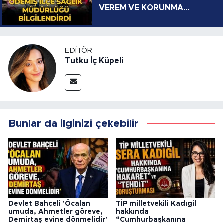
VEREM VE KORUNMA
YOLLARI
EDITÖR
Tutku İç Küpeli
Bunlar da ilginizi çekebilir
Devlet Bahçeli 'Öcalan
TİP milletvekili Kadıgil
umuda, Ahmetler göreve,
hakkında
Demirtaş evine dönmelidir'
“Cumhurbaşkanına