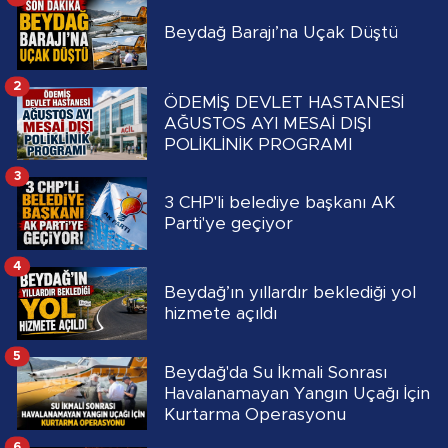
Beydağ Barajı’na Uçak Düştü
2
ÖDEMİŞ DEVLET HASTANESİ
AĞUSTOS AYI MESAİ DIŞI
POLİKLİNİK PROGRAMI
3
3 CHP'li belediye başkanı AK
Parti'ye geçiyor
4
Beydağ’ın yıllardır beklediği yol
hizmete açıldı
5
Beydağ'da Su İkmali Sonrası
Havalanamayan Yangın Uçağı İçin
Kurtarma Operasyonu
6