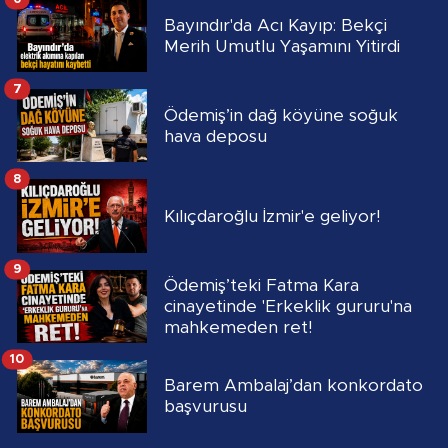
Bayındır'da Acı Kayıp: Bekçi
Merih Umutlu Yaşamını Yitirdi
7
Ödemiş’in dağ köyüne soğuk
hava deposu
8
Kılıçdaroğlu İzmir'e geliyor!
9
Ödemiş’teki Fatma Kara
cinayetinde 'Erkeklik gururu'na
mahkemeden ret!
10
Barem Ambalaj’dan konkordato
başvurusu