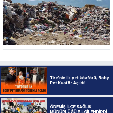
Tire’nin ilk pet köaförü, Boby
Pet Kuaför Açıldı!
ÖDEMİŞ İLÇE SAĞLIK
MÜDÜRLÜĞÜ BİLGİLENDİRDİ