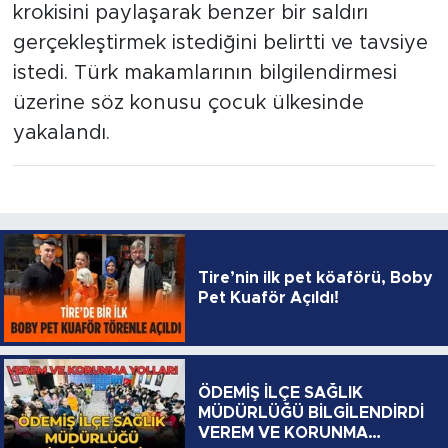
krokisini paylaşarak benzer bir saldırı
gerçekleştirmek istediğini belirtti ve tavsiye
istedi. Türk makamlarının bilgilendirmesi
üzerine söz konusu çocuk ülkesinde
yakalandı.
Tire’nin ilk pet köaförü, Boby
Pet Kuaför Açıldı!
ÖDEMİŞ İLÇE SAĞLIK
MÜDÜRLÜĞÜ BİLGİLENDİRDİ
VEREM VE KORUNMA