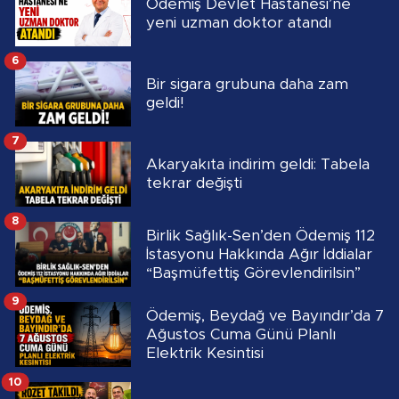
Ödemiş Devlet Hastanesi’ne
yeni uzman doktor atandı
6
Bir sigara grubuna daha zam
geldi!
7
Akaryakıta indirim geldi: Tabela
tekrar değişti
8
Birlik Sağlık-Sen’den Ödemiş 112
İstasyonu Hakkında Ağır İddialar
“Başmüfettiş Görevlendirilsin”
9
Ödemiş, Beydağ ve Bayındır’da 7
Ağustos Cuma Günü Planlı
Elektrik Kesintisi
10