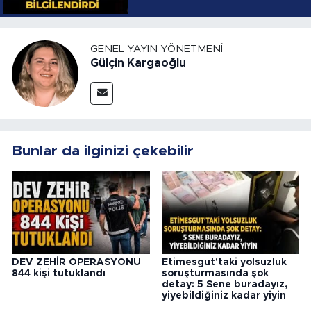
YOLLARI
GENEL YAYIN YÖNETMENI
Gülçin Kargaoğlu
Bunlar da ilginizi çekebilir
DEV ZEHİR OPERASYONU
Etimesgut'taki yolsuzluk
844 kişi tutuklandı
soruşturmasında şok
detay: 5 Sene buradayız,
yiyebildiğiniz kadar yiyin