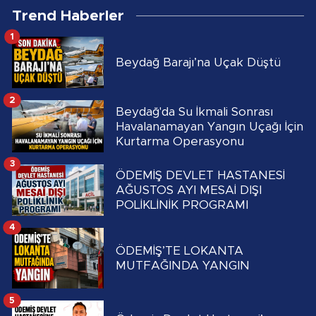
Trend Haberler
1
Beydağ Barajı’na Uçak Düştü
2
Beydağ'da Su İkmali Sonrası
Havalanamayan Yangın Uçağı İçin
Kurtarma Operasyonu
3
ÖDEMİŞ DEVLET HASTANESİ
AĞUSTOS AYI MESAİ DIŞI
POLİKLİNİK PROGRAMI
4
ÖDEMİŞ’TE LOKANTA
MUTFAĞINDA YANGIN
5