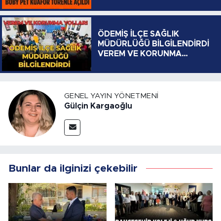
ÖDEMİŞ İLÇE SAĞLIK
MÜDÜRLÜĞÜ BİLGİLENDİRDİ
VEREM VE KORUNMA
YOLLARI
GENEL YAYIN YÖNETMENI
Gülçin Kargaoğlu
Bunlar da ilginizi çekebilir