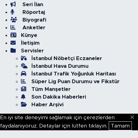
Seri İlan
Röportaj
Biyografi
Anketler
Künye
İletişim
Servisler
İstanbul Nöbetçi Eczaneler
İstanbul Hava Durumu
İstanbul Trafik Yoğunluk Haritası
Süper Lig Puan Durumu ve Fikstür
Tüm Manşetler
Son Dakika Haberleri
Haber Arşivi
En iyi site deneyimi sağlamak için çerezlerden
faydalanıyoruz. Detaylar için lütfen tıklayın.
Tamam