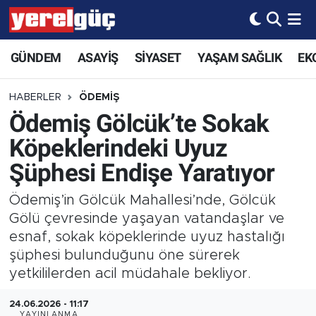
GÜNDEM
ASAYİŞ
SİYASET
YAŞAM SAĞLIK
EK
HABERLER
ÖDEMİŞ
Ödemiş Gölcük’te Sokak
Köpeklerindeki Uyuz
Şüphesi Endişe Yaratıyor
Ödemiş’in Gölcük Mahallesi’nde, Gölcük
Gölü çevresinde yaşayan vatandaşlar ve
esnaf, sokak köpeklerinde uyuz hastalığı
şüphesi bulunduğunu öne sürerek
yetkililerden acil müdahale bekliyor.
24.06.2026 - 11:17
YAYINLANMA