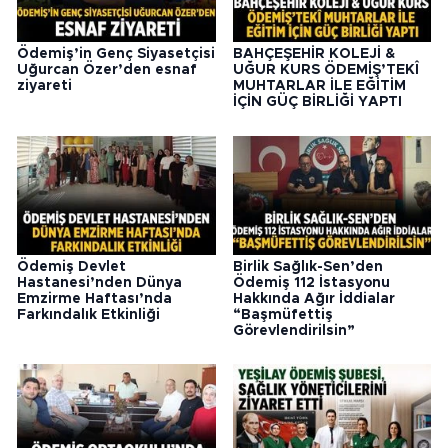
Ödemiş’in Genç Siyasetçisi
BAHÇEŞEHİR KOLEJİ &
Uğurcan Özer’den esnaf
UĞUR KURS ÖDEMİŞ’TEKÎ
ziyareti
MUHTARLAR İLE EĞİTİM
İÇİN GÜÇ BİRLİĞİ YAPTI
Ödemiş Devlet
Birlik Sağlık-Sen’den
Hastanesi’nden Dünya
Ödemiş 112 İstasyonu
Emzirme Haftası’nda
Hakkında Ağır İddialar
Farkındalık Etkinliği
“Başmüfettiş
Görevlendirilsin”