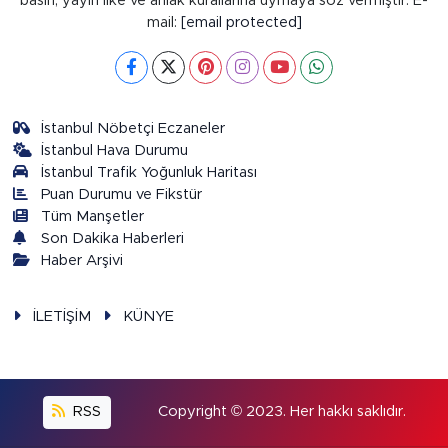
basın, yayın ilke ve ahlak kurallarına uymaya söz vermiştir. E-
mail:
[email protected]
İstanbul Nöbetçi Eczaneler
İstanbul Hava Durumu
İstanbul Trafik Yoğunluk Haritası
Puan Durumu ve Fikstür
Tüm Manşetler
Son Dakika Haberleri
Haber Arşivi
İLETİŞİM
KÜNYE
RSS
Copyright © 2023. Her hakkı saklıdır.