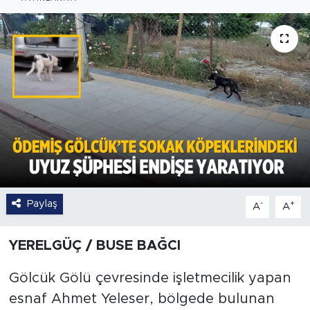
Paylaş
-
+
A
A
YERELGÜÇ / BUSE BAĞCI
Gölcük Gölü çevresinde işletmecilik yapan
esnaf Ahmet Yeleser, bölgede bulunan