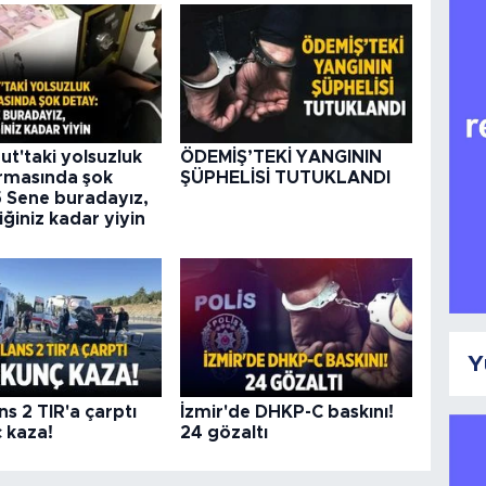
ut'taki yolsuzluk
ÖDEMİŞ’TEKİ YANGININ
rmasında şok
ŞÜPHELİSİ TUTUKLANDI
5 Sene buradayız,
iğiniz kadar yiyin
Y
s 2 TIR'a çarptı
İzmir'de DHKP-C baskını!
 kaza!
24 gözaltı