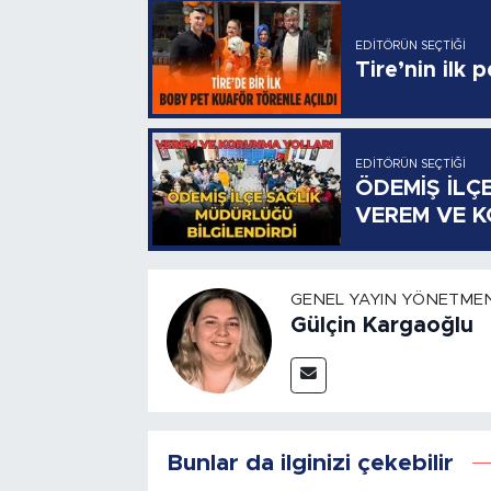
EDITÖRÜN SEÇTIĞI
Tire’nin ilk 
EDITÖRÜN SEÇTIĞI
ÖDEMİŞ İLÇ
VEREM VE 
GENEL YAYIN YÖNETMEN
Gülçin Kargaoğlu
Bunlar da ilginizi çekebilir