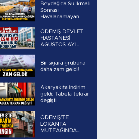
Beydağ'da Su İkmali
Sonrası
Havalanamayan
Yangın Uçağı İçin
Kurtarma
ÖDEMİŞ DEVLET
Operasyonu
HASTANESİ
AĞUSTOS AYI
MESAİ DIŞI
POLİKLİNİK
Bir sigara grubuna
PROGRAMI
daha zam geldi!
Akaryakıta indirim
geldi: Tabela tekrar
değişti
ÖDEMİŞ’TE
LOKANTA
MUTFAĞINDA
YANGIN