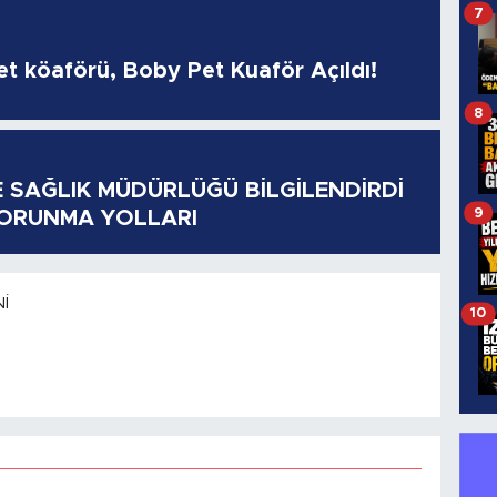
7
pet köaförü, Boby Pet Kuaför Açıldı!
8
E SAĞLIK MÜDÜRLÜĞÜ BİLGİLENDİRDİ
9
KORUNMA YOLLARI
I
10