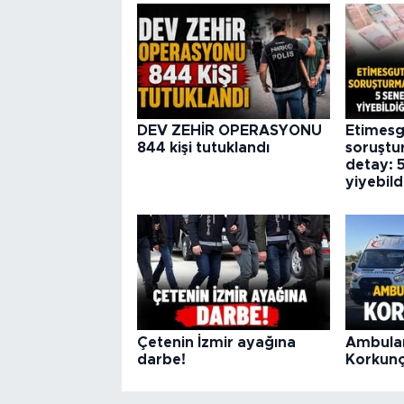
DEV ZEHİR OPERASYONU
Etimesg
844 kişi tutuklandı
soruştu
detay: 
yiyebild
Çetenin İzmir ayağına
Ambulan
darbe!
Korkunç