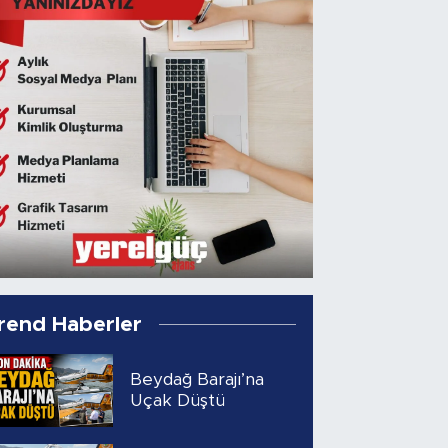
rend Haberler
Beydağ Barajı’na
Uçak Düştü