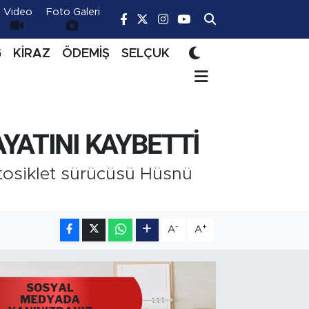
Video
Foto Galeri
Ğ
KİRAZ
ÖDEMİŞ
SELÇUK
YATINI KAYBETTİ
tosiklet sürücüsü Hüsnü
-
+
A
A