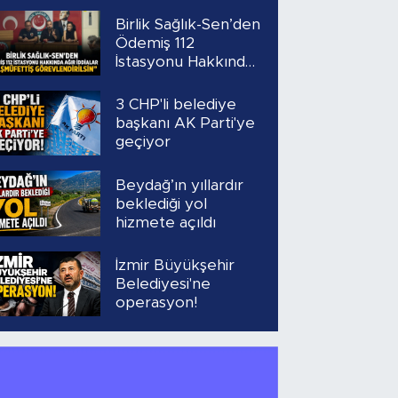
Birlik Sağlık-Sen’den
Ödemiş 112
İstasyonu Hakkında
Ağır İddialar
“Başmüfettiş
3 CHP'li belediye
Görevlendirilsin”
başkanı AK Parti'ye
geçiyor
Beydağ’ın yıllardır
beklediği yol
hizmete açıldı
İzmir Büyükşehir
Belediyesi'ne
operasyon!