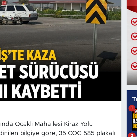
T
1
ında Ocaklı Mahallesi Kiraz Yolu
nilen bilgiye göre, 35 COG 585 plakalı
2