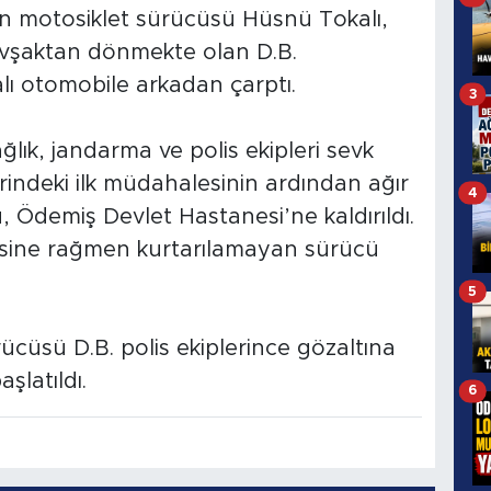
lan motosiklet sürücüsü Hüsnü Tokalı,
kavşaktan dönmekte olan D.B.
ı otomobile arkadan çarptı.
3
ğlık, jandarma ve polis ekipleri sevk
yerindeki ilk müdahalesinin ardından ağır
4
 Ödemiş Devlet Hastanesi’ne kaldırıldı.
sine rağmen kurtarılamayan sürücü
5
cüsü D.B. polis ekiplerince gözaltına
aşlatıldı.
6