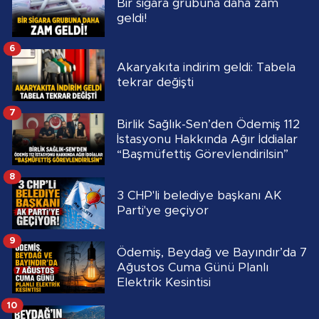
Bir sigara grubuna daha zam
geldi!
6
Akaryakıta indirim geldi: Tabela
tekrar değişti
7
Birlik Sağlık-Sen’den Ödemiş 112
İstasyonu Hakkında Ağır İddialar
“Başmüfettiş Görevlendirilsin”
8
3 CHP'li belediye başkanı AK
Parti'ye geçiyor
9
Ödemiş, Beydağ ve Bayındır’da 7
Ağustos Cuma Günü Planlı
Elektrik Kesintisi
10