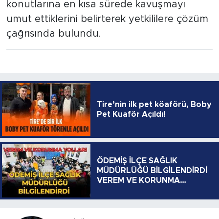
konutlarına en kısa sürede kavuşmayı
umut ettiklerini belirterek yetkililere çözüm
çağrısında bulundu.
Tire’nin ilk pet köaförü, Boby
Pet Kuaför Açıldı!
ÖDEMİŞ İLÇE SAĞLIK
MÜDÜRLÜĞÜ BİLGİLENDİRDİ
VEREM VE KORUNMA
YOLLARI