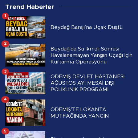
Trend Haberler
1
Beydağ Barajı’na Uçak Düştü
2
Beydağ'da Su İkmali Sonrası
Havalanamayan Yangın Uçağı İçin
Kurtarma Operasyonu
3
ÖDEMİŞ DEVLET HASTANESİ
AĞUSTOS AYI MESAİ DIŞI
POLİKLİNİK PROGRAMI
4
ÖDEMİŞ’TE LOKANTA
MUTFAĞINDA YANGIN
5