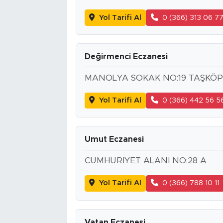
Yol Tarifi Al
0 (366) 313 06 7
Değirmenci Eczanesi
MANOLYA SOKAK NO:19 TAŞKÖ
Yol Tarifi Al
0 (366) 442 56 5
Umut Eczanesi
CUMHURIYET ALANI NO:28 A
Yol Tarifi Al
0 (366) 788 10 11
Vatan Eczanesi