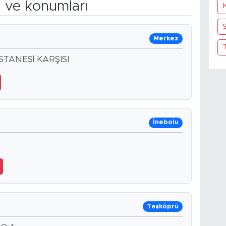
n ve konumları
S
Merkez
TANESİ KARŞISI
İnebolu
Taşköprü