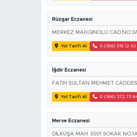
Rüzgar Eczanesi
MERKEZ MAH.GİNOLU CAD.NO:3
Yol Tarifi Al
0 (366) 516 12 43
İğdir Eczanesi
FATİH SULTAN MEHMET CADDESİ 
Yol Tarifi Al
0 (366) 372 73 6
Merve Eczanesi
DİLKÜŞA MAH. 5501 SOKAK NO:1