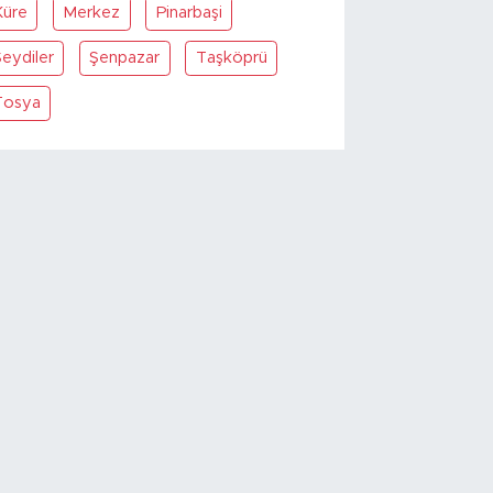
Küre
Merkez
Pinarbaşi
eydiler
Şenpazar
Taşköprü
Tosya