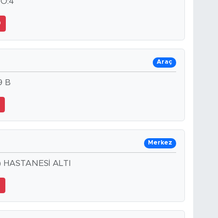
O:4
0
Araç
9 B
9
Merkez
 HASTANESİ ALTI
6