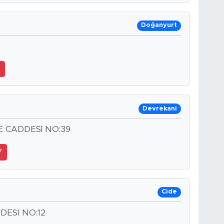
Doğanyurt
5
Devrekani
E CADDESİ NO:39
7
Cide
ESI NO:12