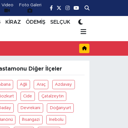
Video
Foto Galeri
Ğ
KİRAZ
ÖDEMİŞ
SELÇUK
astamonu Diğer İlçeler
Abana
Ağli
Araç
Azdavay
Bozkurt
Cide
Çatalzeytin
Daday
Devrekani
Doğanyurt
Hanönü
İhsangazi
İnebolu