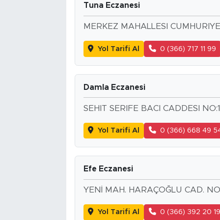
Tuna Eczanesi
MERKEZ MAHALLESI CUMHURIYE
Yol Tarifi Al
0 (366) 717 11 99
Damla Eczanesi
SEHIT SERIFE BACI CADDESI NO:1
Yol Tarifi Al
0 (366) 668 49 5
Efe Eczanesi
YENİ MAH. HARAÇOĞLU CAD. NO
Yol Tarifi Al
0 (366) 392 20 1