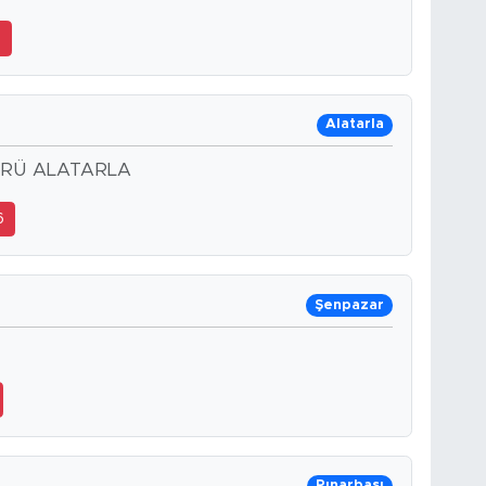
7
Alatarla
PRÜ ALATARLA
6
Şenpazar
Pınarbaşı