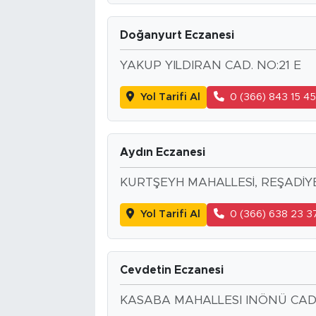
Doğanyurt Eczanesi
YAKUP YILDIRAN CAD. NO:21 E
Yol Tarifi Al
0 (366) 843 15 4
Aydın Eczanesi
KURTŞEYH MAHALLESİ, REŞADİY
Yol Tarifi Al
0 (366) 638 23 3
Cevdetin Eczanesi
KASABA MAHALLESI INÖNÜ CADD