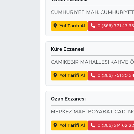
CUMHURIYET MAH. CUMHURIYET
Yol Tarifi Al
0 (366) 771 43 3
Küre Eczanesi
CAMIKEBIR MAHALLESI KAHVE Ö
Yol Tarifi Al
0 (366) 751 20 3
Ozan Eczanesi
MERKEZ MAH. BOYABAT CAD. NO
Yol Tarifi Al
0 (366) 214 62 2