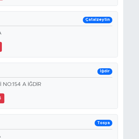
Çatalzeytin
A
İğdir
NO:154 A İĞDİR
4
Tosya
A