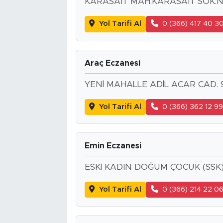
KARASAIT MAH.KARASAIT SOK.N
Yol Tarifi Al
0 (366) 417 40 3
Araç Eczanesi
YENİ MAHALLE ADİL ACAR CAD. 
Yol Tarifi Al
0 (366) 362 12 9
Emin Eczanesi
ESKİ KADIN DOĞUM ÇOCUK (SSK)
Yol Tarifi Al
0 (366) 214 22 0