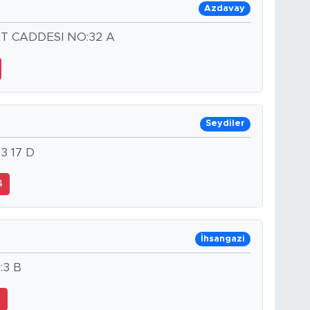
Azdavay
T CADDESI NO:32 A
Seydiler
3 17 D
4
İhsangazi
:3 B
9