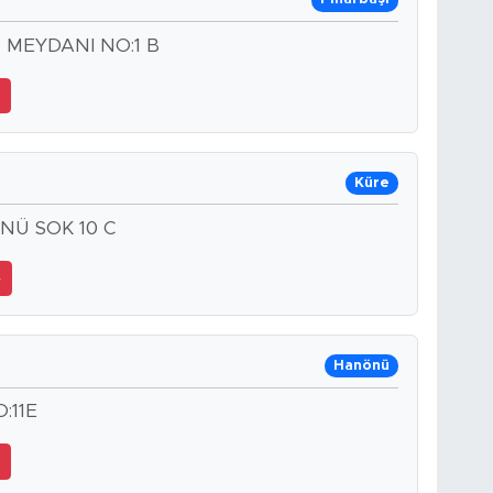
 MEYDANI NO:1 B
3
Küre
NÜ SOK 10 C
4
Hanönü
:11E
2