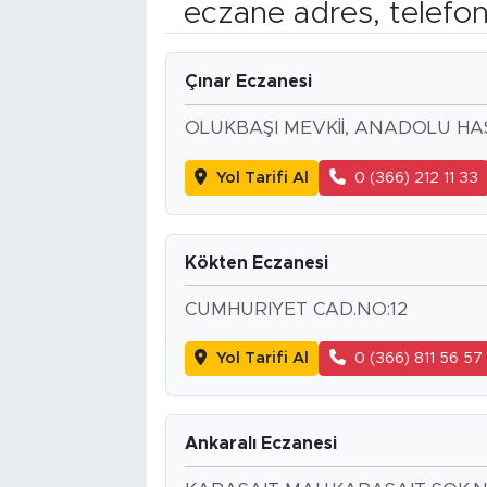
eczane adres, telefo
Çınar Eczanesi
OLUKBAŞI MEVKİİ, ANADOLU HAS
Yol Tarifi Al
0 (366) 212 11 33
Kökten Eczanesi
CUMHURIYET CAD.NO:12
Yol Tarifi Al
0 (366) 811 56 57
Ankaralı Eczanesi