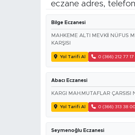
eczane adres, telefo
Bilge Eczanesi
MAHKEME ALTI MEVKİİ NÜFUS M
KARŞISI
Yol Tarifi Al
0 (366) 212 77 17
Abacı Eczanesi
KARGI MAH.MUTAFLAR ÇARSISI 
Yol Tarifi Al
0 (366) 313 38 0
Seymenoğlu Eczanesi