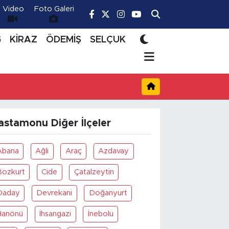
Video
Foto Galeri
Ğ
KİRAZ
ÖDEMİŞ
SELÇUK
astamonu Diğer İlçeler
Abana
Ağli
Araç
Azdavay
Bozkurt
Cide
Çatalzeytin
Daday
Devrekani
Doğanyurt
Hanönü
İhsangazi
İnebolu