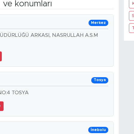
n ve konumları
S
Merkez
ÜDÜRLÜĞÜ ARKASI, NASRULLAH A.S.M
Tosya
NO:4 TOSYA
0
İnebolu