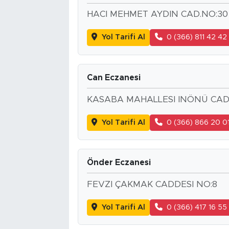
HACI MEHMET AYDIN CAD.NO:30
Yol Tarifi Al
0 (366) 811 42 42
Can Eczanesi
KASABA MAHALLESI INÖNÜ CADD
Yol Tarifi Al
0 (366) 866 20 0
Önder Eczanesi
FEVZI ÇAKMAK CADDESI NO:8
Yol Tarifi Al
0 (366) 417 16 55