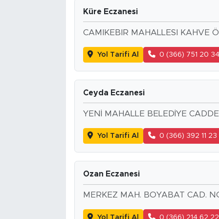
Küre Eczanesi
CAMIKEBIR MAHALLESI KAHVE Ö
Yol Tarifi Al
0 (366) 751 20 3
Ceyda Eczanesi
YENİ MAHALLE BELEDİYE CADDES
Yol Tarifi Al
0 (366) 392 11 23
Ozan Eczanesi
MERKEZ MAH. BOYABAT CAD. NO
Yol Tarifi Al
0 (366) 214 62 2