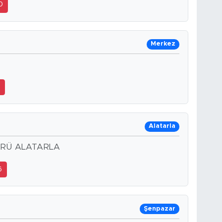
0
Merkez
8
Alatarla
PRÜ ALATARLA
6
Şenpazar