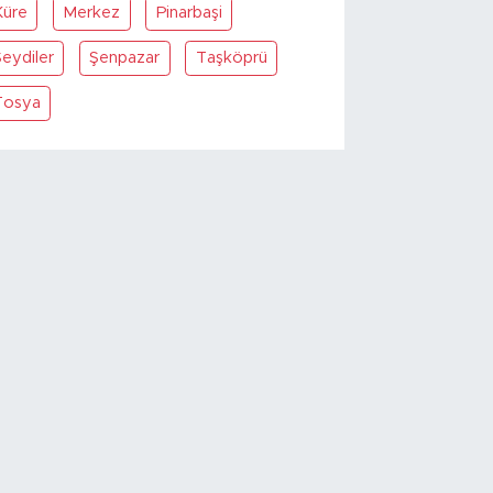
Küre
Merkez
Pinarbaşi
eydiler
Şenpazar
Taşköprü
Tosya