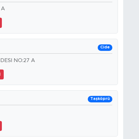
 A
Cide
ESI NO:27 A
1
Taşköprü