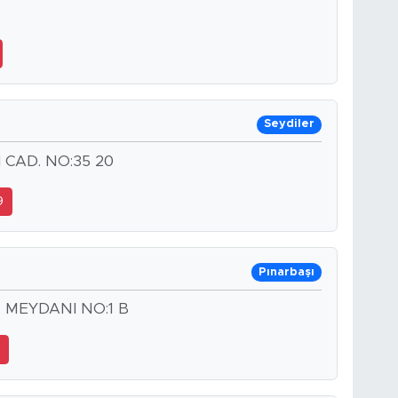
Seydiler
 CAD. NO:35 20
9
Pınarbaşı
 MEYDANI NO:1 B
3