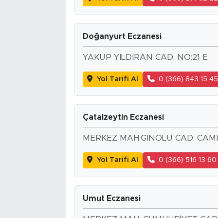
Doğanyurt Eczanesi
YAKUP YILDIRAN CAD. NO:21 E
Yol Tarifi Al
0 (366) 843 15 4
Çatalzeytin Eczanesi
MERKEZ MAH.GINOLU CAD. CAMI
Yol Tarifi Al
0 (366) 516 13 60
Umut Eczanesi