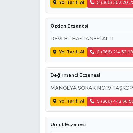
Yol Tarifi Al
0 (366) 362 20 2
Özden Eczanesi
DEVLET HASTANESİ ALTI
Yol Tarifi Al
0 (366) 214 53 2
Değirmenci Eczanesi
MANOLYA SOKAK NO:19 TAŞKÖ
Yol Tarifi Al
0 (366) 442 56 5
Umut Eczanesi