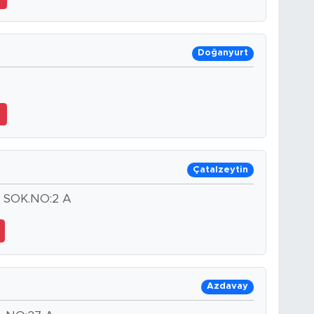
Doğanyurt
5
Çatalzeytin
 SOK.NO:2 A
Azdavay