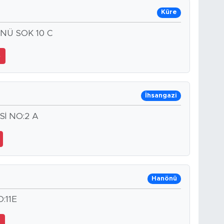
Küre
NÜ SOK 10 C
4
İhsangazi
İ NO:2 A
Hanönü
:11E
2