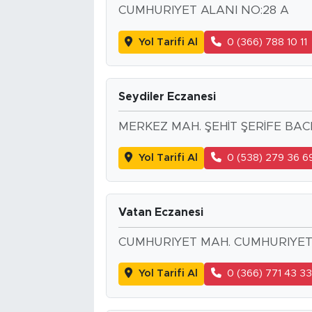
CUMHURIYET ALANI NO:28 A
Yol Tarifi Al
0 (366) 788 10 11
Seydiler Eczanesi
MERKEZ MAH. ŞEHİT ŞERİFE BACI
Yol Tarifi Al
0 (538) 279 36 6
Vatan Eczanesi
CUMHURIYET MAH. CUMHURIYET
Yol Tarifi Al
0 (366) 771 43 3