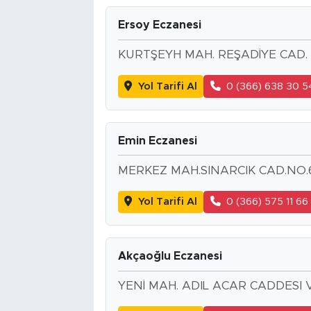
Ersoy Eczanesi
KURTŞEYH MAH. REŞADİYE CAD. 
Yol Tarifi Al
0 (366) 638 30 5
Emin Eczanesi
MERKEZ MAH.SINARCIK CAD.NO.
Yol Tarifi Al
0 (366) 575 11 66
Akçaoğlu Eczanesi
YENİ MAH. ADIL ACAR CADDESI