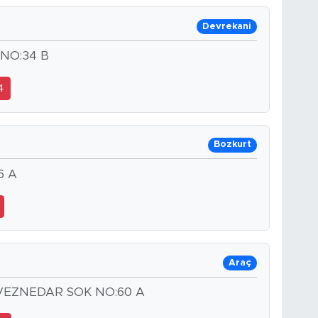
Devrekani
NO:34 B
4
Bozkurt
6 A
Araç
 VEZNEDAR SOK NO:60 A