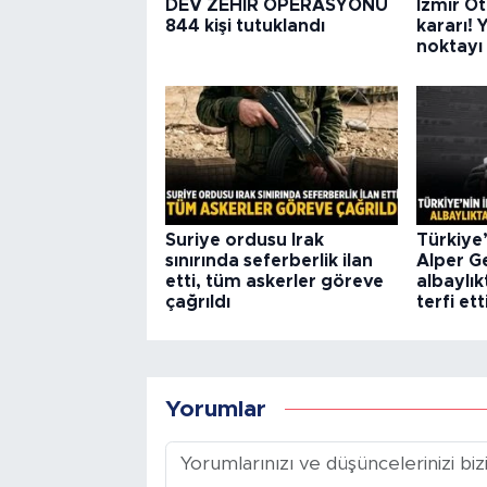
DEV ZEHİR OPERASYONU
İzmir Ot
844 kişi tutuklandı
kararı! 
noktayı
Suriye ordusu Irak
Türkiye’
sınırında seferberlik ilan
Alper G
etti, tüm askerler göreve
albaylı
çağrıldı
terfi ett
Yorumlar