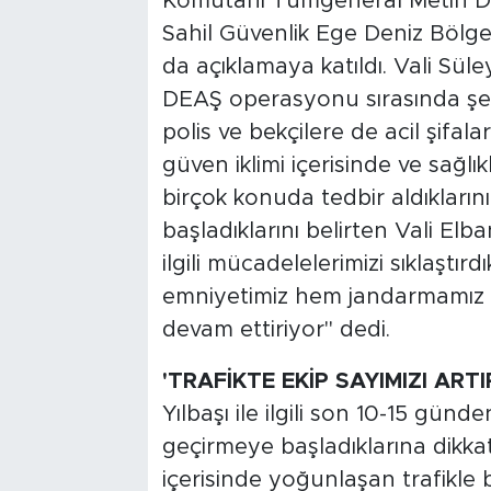
Komutanı Tümgeneral Metin Düz
Sahil Güvenlik Ege Deniz Böl
da açıklamaya katıldı. Vali Sü
DEAŞ operasyonu sırasında şeh
polis ve bekçilere de acil şifal
güven iklimi içerisinde ve sağlıkl
birçok konuda tedbir aldıkları
başladıklarını belirten Vali Elba
ilgili mücadelelerimizi sıklaşt
emniyetimiz hem jandarmamız b
devam ettiriyor" dedi.
'TRAFİKTE EKİP SAYIMIZI ARTI
Yılbaşı ile ilgili son 10-15 günd
geçirmeye başladıklarına dikkat
içerisinde yoğunlaşan trafikle bi