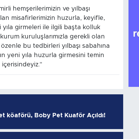
irli hemşerilerimizin ve yılbaşı
an misafirlerimizin huzurla, keyifle,
yıla girmeleri ile ilgili başta kolluk
kurum kuruluşlarımızla gerekli olan
e özenle bu tedbirleri yılbaşı sabahına
n yeni yıla huzurla girmesini temin
içerisindeyiz."
pet köaförü, Boby Pet Kuaför Açıldı!