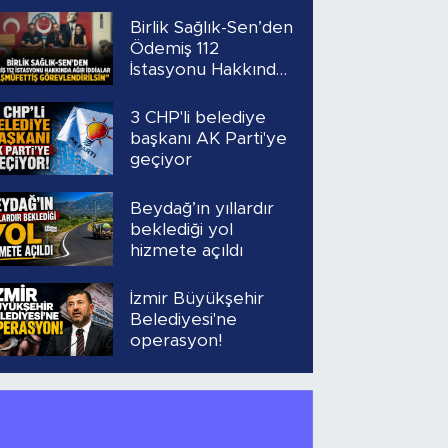
Birlik Sağlık-Sen’den
Ödemiş 112
İstasyonu Hakkında
Ağır İddialar
“Başmüfettiş
3 CHP'li belediye
Görevlendirilsin”
başkanı AK Parti'ye
geçiyor
Beydağ’ın yıllardır
beklediği yol
hizmete açıldı
İzmir Büyükşehir
Belediyesi'ne
operasyon!