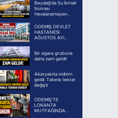
Beydağ'da Su İkmali
Sonrası
Havalanamayan
Yangın Uçağı İçin
Kurtarma
ÖDEMİŞ DEVLET
Operasyonu
HASTANESİ
AĞUSTOS AYI
MESAİ DIŞI
POLİKLİNİK
Bir sigara grubuna
PROGRAMI
daha zam geldi!
Akaryakıta indirim
geldi: Tabela tekrar
değişti
ÖDEMİŞ’TE
LOKANTA
MUTFAĞINDA
YANGIN