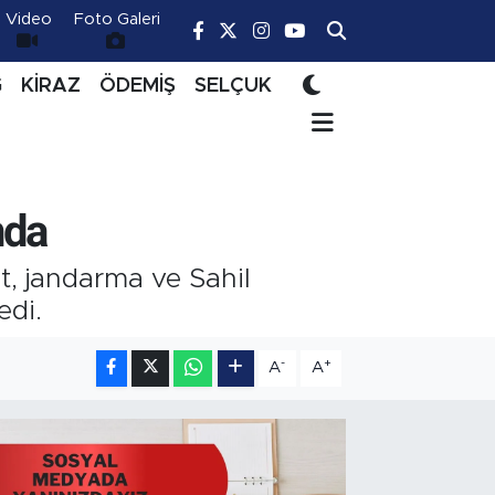
Video
Foto Galeri
Ğ
KİRAZ
ÖDEMİŞ
SELÇUK
nda
t, jandarma ve Sahil
edi.
-
+
A
A