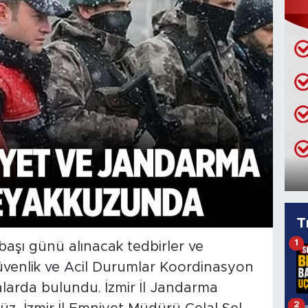
T
1
lbaşı günü alınacak tedbirler ve
 Güvenlik ve Acil Durumlar Koordinasyon
larda bulundu. İzmir İl Jandarma
2