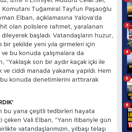
, İzmir İl Emniyet Müdürü Celal Sel,
ge Komutanı Tuğamiral Tayfun Paşaoğlu
leyman Elban, açıklamasına Yalova'da
3
it olan polislere rahmet, yaralanan
ar dileyerek başladı. Vatandaşların huzur,
ı bir şekilde yeni yıla girmeleri için
4
nı ve bu konuda çalışmalara da
n, "Yaklaşık son bir aydır kaçak içki ile
ırdık ve ciddi manada yakama yapıldı. Hem
5
u konuda denetimlerini arttırarak
RDIK'
6
en bu yana çeşitli tedbirleri hayata
i çeken Vali Elban, "Yarın itibariyle gün
rlikte vatandaşlarımızın, yılbaşı telaşı