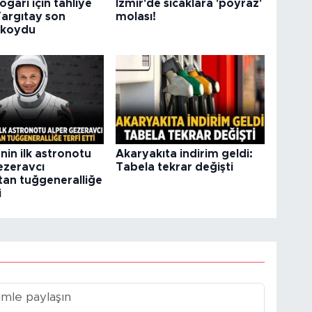
ogarı için tahliye
İzmir'de sıcaklara 'poyraz'
Yargıtay son
molası!
 koydu
nin ilk astronotu
Akaryakıta indirim geldi:
ezeravcı
Tabela tekrar değişti
ktan tuğgeneralliğe
i