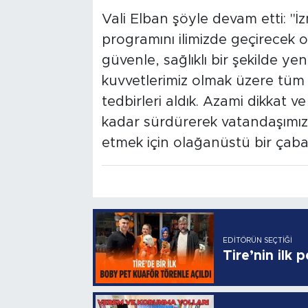
Vali Elban şöyle devam etti: "İzm
programını ilimizde geçirecek ol
güvenle, sağlıklı bir şekilde yeni 
kuvvetlerimiz olmak üzere tüm 
tedbirleri aldık. Azami dikkat v
kadar sürdürerek vatandaşımızı
etmek için olağanüstü bir çaba 
EDITÖRÜN SEÇTIĞI
Tire’nin ilk 