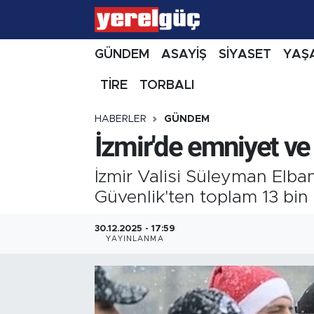
GÜNDEM
ASAYİŞ
SİYASET
YAŞ
TİRE
TORBALI
HABERLER
GÜNDEM
İzmir'de emniyet ve
İzmir Valisi Süleyman Elban
Güvenlik'ten toplam 13 bin 
30.12.2025 - 17:59
YAYINLANMA