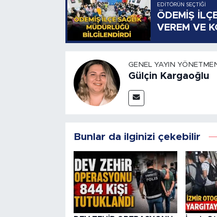
EDITÖRÜN SEÇTIĞI
ÖDEMİŞ İLÇ
VEREM VE 
GENEL YAYIN YÖNETMEN
Gülçin Kargaoğlu
Bunlar da ilginizi çekebilir