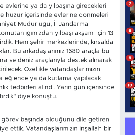
7
e evlerine ya da yılbaşına girecekleri
e huzur içerisinde evlerine dönmeleri
İl Emniyet Müdürlüğü, İl Jandarma
8
omutanlığımızdan yılbaşı akşamı için 13
rdik. Hem şehir merkezlerinde, kırsalda
ar. Bu arkadaşlarımız 1680 araçla bu
9
ra ve deniz araçlarıyla destek alınarak
irilecek. Özellikle vatandaşlarımızın
da eğlence ya da kutlama yapılacak
10
ik tedbirleri alındı. Yarın gün içerisinde
rttırdık" diye konuştu.
at görev başında olduğunu dile getiren
iye ettik. Vatandaşlarımızın inşallah bir