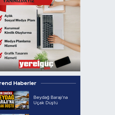
rend Haberler
Beydağ Barajı’na
Uçak Düştü