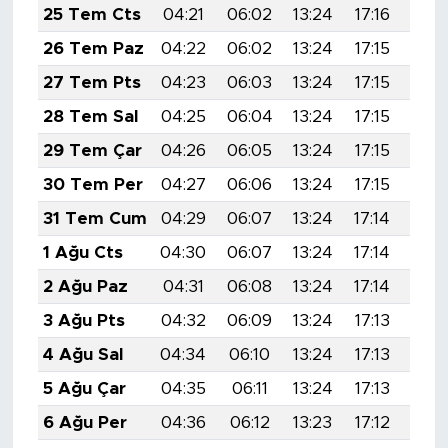
25 Tem Cts
04:21
06:02
13:24
17:16
20:
26 Tem Paz
04:22
06:02
13:24
17:15
20:
27 Tem Pts
04:23
06:03
13:24
17:15
20:
28 Tem Sal
04:25
06:04
13:24
17:15
20:
29 Tem Çar
04:26
06:05
13:24
17:15
20:
30 Tem Per
04:27
06:06
13:24
17:15
20:
31 Tem Cum
04:29
06:07
13:24
17:14
20:
1 Ağu Cts
04:30
06:07
13:24
17:14
20:
2 Ağu Paz
04:31
06:08
13:24
17:14
20:
3 Ağu Pts
04:32
06:09
13:24
17:13
20:
4 Ağu Sal
04:34
06:10
13:24
17:13
20:
5 Ağu Çar
04:35
06:11
13:24
17:13
20:
6 Ağu Per
04:36
06:12
13:23
17:12
20: