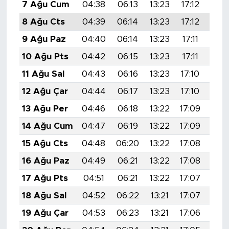
7 Ağu Cum
04:38
06:13
13:23
17:12
20:
8 Ağu Cts
04:39
06:14
13:23
17:12
20:
9 Ağu Paz
04:40
06:14
13:23
17:11
20:
10 Ağu Pts
04:42
06:15
13:23
17:11
20:
11 Ağu Sal
04:43
06:16
13:23
17:10
20:
12 Ağu Çar
04:44
06:17
13:23
17:10
20:
13 Ağu Per
04:46
06:18
13:22
17:09
20:
14 Ağu Cum
04:47
06:19
13:22
17:09
20:
15 Ağu Cts
04:48
06:20
13:22
17:08
20:
16 Ağu Paz
04:49
06:21
13:22
17:08
20:
17 Ağu Pts
04:51
06:21
13:22
17:07
20:
18 Ağu Sal
04:52
06:22
13:21
17:07
20:
19 Ağu Çar
04:53
06:23
13:21
17:06
20: