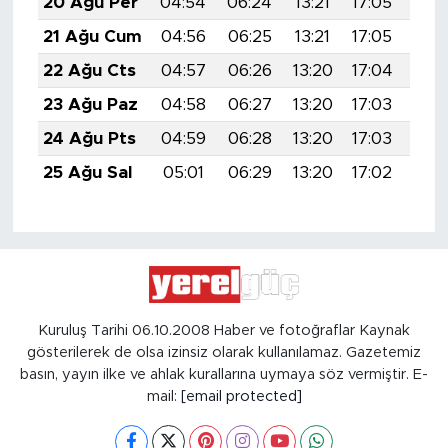
20 Ağu Per
04:54
06:24
13:21
17:05
20:
21 Ağu Cum
04:56
06:25
13:21
17:05
20:
22 Ağu Cts
04:57
06:26
13:20
17:04
20:
23 Ağu Paz
04:58
06:27
13:20
17:03
20:
24 Ağu Pts
04:59
06:28
13:20
17:03
20:
25 Ağu Sal
05:01
06:29
13:20
17:02
20:
Kuruluş Tarihi 06.10.2008 Haber ve fotoğraflar Kaynak
gösterilerek de olsa izinsiz olarak kullanılamaz. Gazetemiz
basın, yayın ilke ve ahlak kurallarına uymaya söz vermiştir. E-
mail:
[email protected]