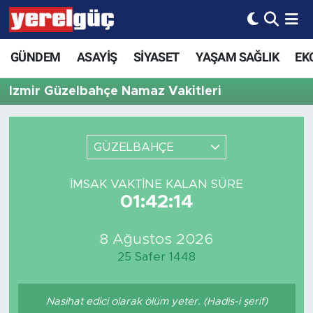
GÜNDEM
ASAYİŞ
SİYASET
YAŞAM SAĞLIK
EK
İzmir Güzelbahçe Namaz Vakitleri
GÜZELBAHÇE
İMSAK VAKTINE KALAN SÜRE
01:42:14
8 Ağustos 2026
25 Safer 1448
Nasihat edici olarak ölüm yeter. (Hadis-i şerif)