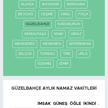
ALİAĞA
BAYINDIR
BERGAMA
BEYDAĞ
CEŞME
DİKİLİ
FOÇA
GÜZELBAHÇE
KARABURUN
KEMALPAŞA
KINIK
KİRAZ
MENDERES
MENEMEN
SEFERIHİSAR
SELÇUK
TORBALI
TİRE
URLA
ÖDEMİŞ
İZMİR
GÜZELBAHÇE AYLIK NAMAZ VAKITLERI
İMSAK
GÜNEŞ
ÖĞLE
İKINDI
AKŞ