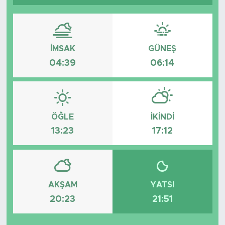
İMSAK
GÜNEŞ
04:39
06:14
ÖĞLE
İKINDI
13:23
17:12
AKŞAM
YATSI
20:23
21:51