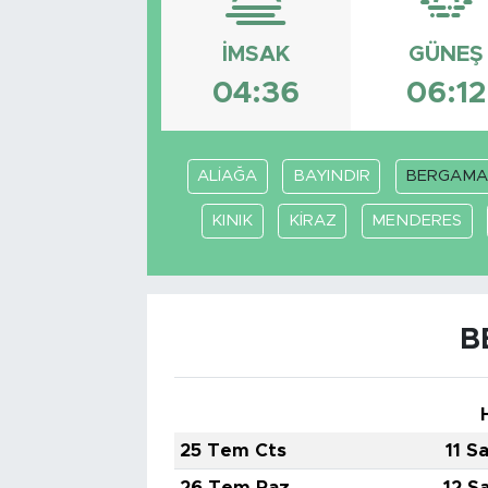
İMSAK
GÜNEŞ
04:36
06:12
ALİAĞA
BAYINDIR
BERGAMA
KINIK
KİRAZ
MENDERES
B
25 Tem Cts
11 S
26 Tem Paz
12 S