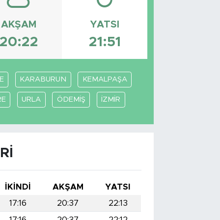
AKŞAM
YATSI
20:22
21:51
E
KARABURUN
KEMALPAŞA
RE
URLA
ÖDEMİŞ
İZMİR
RI
İKINDI
AKŞAM
YATSI
17:16
20:37
22:13
17:16
20:37
22:12