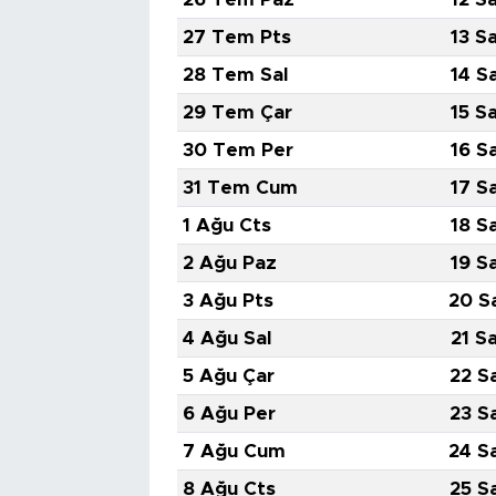
27 Tem Pts
13 S
28 Tem Sal
14 S
29 Tem Çar
15 S
30 Tem Per
16 S
31 Tem Cum
17 S
1 Ağu Cts
18 S
2 Ağu Paz
19 S
3 Ağu Pts
20 S
4 Ağu Sal
21 S
5 Ağu Çar
22 S
6 Ağu Per
23 S
7 Ağu Cum
24 S
8 Ağu Cts
25 S