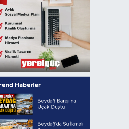
rend Haberler
Beydağ Barajı’na
Uçak Düştü
Beydağ'da Su İkmali