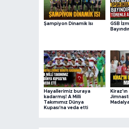
Şampiyon Dinamik Isı
GSB İzmi
Bayındır
Hayallerimiz buraya
Kiraz’ın
kadarmış! A Milli
Jimnasti
Takımımız Dünya
Madalyal
Kupası'na veda etti