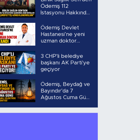
Ödemiş 112
İstasyonu Hakkında
Ağır İddialar
“Başmüfettiş
Ödemiş Devlet
Görevlendirilsin”
Hastanesi’ne yeni
uzman doktor
atandı
3 CHP'li belediye
başkanı AK Parti'ye
geçiyor
Ödemiş, Beydağ ve
Bayındır’da 7
Ağustos Cuma Günü
Planlı Elektrik
Kesintisi