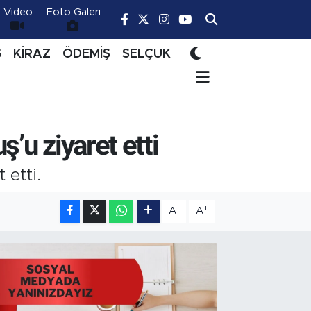
Video
Foto Galeri
Ğ
KİRAZ
ÖDEMİŞ
SELÇUK
’u ziyaret etti
 etti.
-
+
A
A