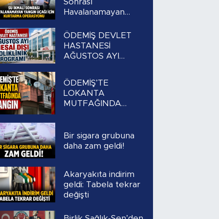
Sonrası
Havalanamayan
Yangın Uçağı İçin
Kurtarma
ÖDEMİŞ DEVLET
Operasyonu
HASTANESİ
AĞUSTOS AYI
MESAİ DIŞI
POLİKLİNİK
ÖDEMİŞ’TE
PROGRAMI
LOKANTA
MUTFAĞINDA
YANGIN
Bir sigara grubuna
daha zam geldi!
Akaryakıta indirim
geldi: Tabela tekrar
değişti
Birlik Sağlık-Sen’den