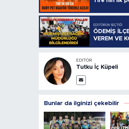
Tire’nin ilk 
EDITÖRÜN SEÇTIĞI
ÖDEMİŞ İLÇ
VEREM VE 
EDITÖR
Tutku İç Küpeli
Bunlar da ilginizi çekebilir