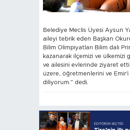
Belediye Meclis Üyesi Aysun Ya
aileyi tebrik eden Başkan Okur
Bilim Olimpiyatları Bilim dalı 
kazanarak ilçemizi ve ülkemizi
ve ailesini evlerinde ziyaret et
üzere, öğretmenlerini ve Emir'i
diliyorum.” dedi.
EDITÖRÜN SEÇTIĞI