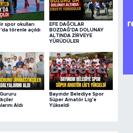
r spor okulları
EFE DAĞCILAR
'da törenle açıldı
BOZDAĞ’DA DOLUNAY
ALTINDA ZİRVEYE
YÜRÜDÜLER
 Gururu
Bayındır Belediye Spor
kçiler
Süper Amatör Lig’e
arını Aldı
Yükseldi