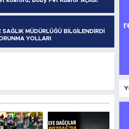
pet köaförü, Boby Pet Kuaför Açıldı!
E SAĞLIK MÜDÜRLÜĞÜ BİLGİLENDİRDİ
KORUNMA YOLLARI
Y