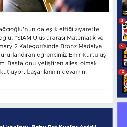
8
ğcıoğlu’nun da eşlik ettiği ziyarette
oğlu, “SIAM Uluslararası Matematik ve
Primary 2 Kategori'sinde Bronz Madalya
9
 gururlandıran öğrencimiz Emir Kurtuluş
tim. Başta onu yetiştiren ailesi olmak
 kutluyor, başarılarının devamını
10