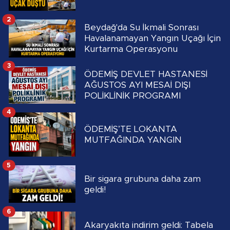
2
Beydağ'da Su İkmali Sonrası
Havalanamayan Yangın Uçağı İçin
Kurtarma Operasyonu
3
ÖDEMİŞ DEVLET HASTANESİ
AĞUSTOS AYI MESAİ DIŞI
POLİKLİNİK PROGRAMI
4
ÖDEMİŞ’TE LOKANTA
MUTFAĞINDA YANGIN
5
Bir sigara grubuna daha zam
geldi!
6
Akaryakıta indirim geldi: Tabela