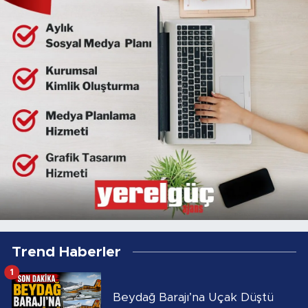
Trend Haberler
1
Beydağ Barajı’na Uçak Düştü