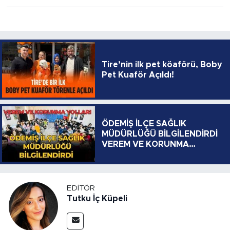
Tire’nin ilk pet köaförü, Boby
Pet Kuaför Açıldı!
ÖDEMİŞ İLÇE SAĞLIK
MÜDÜRLÜĞÜ BİLGİLENDİRDİ
VEREM VE KORUNMA
YOLLARI
EDITÖR
Tutku İç Küpeli