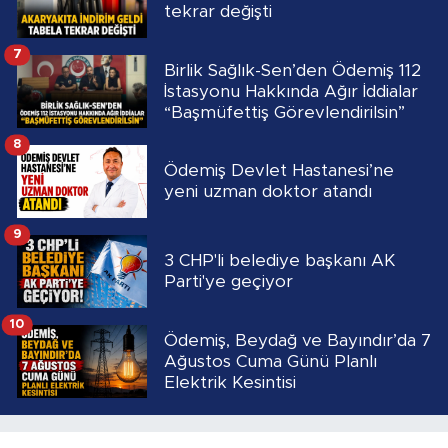
tekrar değişti
7
Birlik Sağlık-Sen’den Ödemiş 112
İstasyonu Hakkında Ağır İddialar
“Başmüfettiş Görevlendirilsin”
8
Ödemiş Devlet Hastanesi’ne
yeni uzman doktor atandı
9
3 CHP'li belediye başkanı AK
Parti'ye geçiyor
10
Ödemiş, Beydağ ve Bayındır’da 7
Ağustos Cuma Günü Planlı
Elektrik Kesintisi