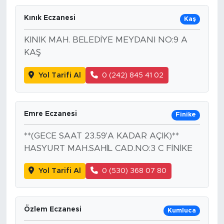
Kınık Eczanesi
Kaş
KINIK MAH. BELEDİYE MEYDANI NO:9 A
KAŞ
Yol Tarifi Al
0 (242) 845 41 02
Emre Eczanesi
Finike
**(GECE SAAT 23.59'A KADAR AÇIK)**
HASYURT MAH.SAHİL CAD.NO:3 C FİNİKE
Yol Tarifi Al
0 (530) 368 07 80
Özlem Eczanesi
Kumluca