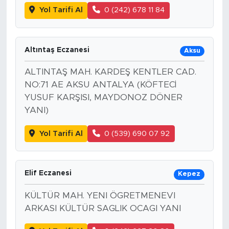
Yol Tarifi Al
0 (242) 678 11 84
Altıntaş Eczanesi
Aksu
ALTINTAŞ MAH. KARDEŞ KENTLER CAD.
NO:71 AE AKSU ANTALYA (KÖFTECİ
YUSUF KARŞISI, MAYDONOZ DÖNER
YANI)
Yol Tarifi Al
0 (539) 690 07 92
Elif Eczanesi
Kepez
KÜLTÜR MAH. YENI ÖGRETMENEVI
ARKASI KÜLTÜR SAGLIK OCAGI YANI