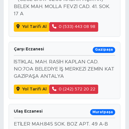
BELEK MAH. MOLLA FEVZİ CAD. 41. SOK.
17 A
Yol Tarifi Al
0 (533) 443 08 98
Çarşı Eczanesi
Gazipaşa
İSTİKLAL MAH. RASİH KAPLAN CAD.
NO:7OA BELEDİYE İŞ MERKEZİ ZEMİN KAT
GAZİPAŞA ANTALYA
Yol Tarifi Al
0 (242) 572 20 22
Ulaş Eczanesi
Muratpaşa
ETİLER MAH.845 SOK. BOZ APT. 49 A-B