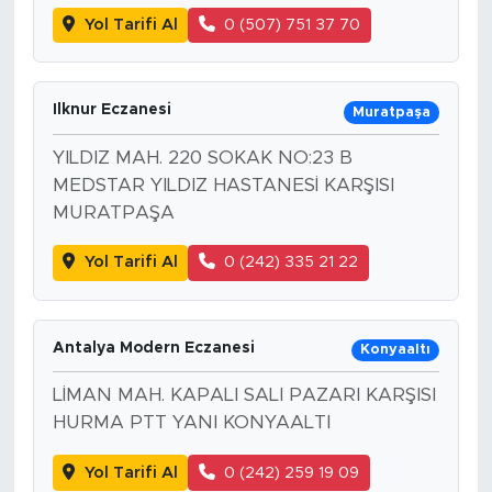
Yol Tarifi Al
0 (507) 751 37 70
Ilknur Eczanesi
Muratpaşa
YILDIZ MAH. 220 SOKAK NO:23 B
MEDSTAR YILDIZ HASTANESİ KARŞISI
MURATPAŞA
Yol Tarifi Al
0 (242) 335 21 22
Antalya Modern Eczanesi
Konyaaltı
LİMAN MAH. KAPALI SALI PAZARI KARŞISI
HURMA PTT YANI KONYAALTI
Yol Tarifi Al
0 (242) 259 19 09