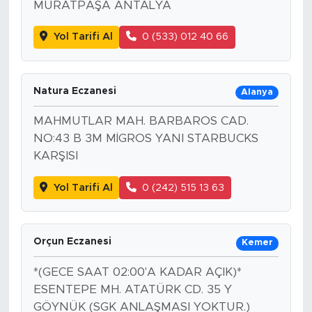
MURATPAŞA ANTALYA
Yol Tarifi Al
0 (533) 012 40 66
Natura Eczanesi
Alanya
MAHMUTLAR MAH. BARBAROS CAD.
NO:43 B 3M MİGROS YANI STARBUCKS
KARŞISI
Yol Tarifi Al
0 (242) 515 13 63
Orçun Eczanesi
Kemer
*(GECE SAAT 02:00'A KADAR AÇIK)*
ESENTEPE MH. ATATÜRK CD. 35 Y
GÖYNÜK (SGK ANLAŞMASI YOKTUR.)