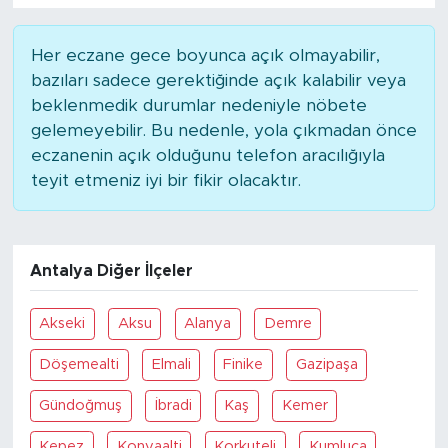
Her eczane gece boyunca açık olmayabilir,
bazıları sadece gerektiğinde açık kalabilir veya
beklenmedik durumlar nedeniyle nöbete
gelemeyebilir. Bu nedenle, yola çıkmadan önce
eczanenin açık olduğunu telefon aracılığıyla
teyit etmeniz iyi bir fikir olacaktır.
Antalya Diğer İlçeler
Akseki
Aksu
Alanya
Demre
Döşemealti
Elmali
Finike
Gazipaşa
Gündoğmuş
İbradi
Kaş
Kemer
Kepez
Konyaalti
Korkuteli
Kumluca