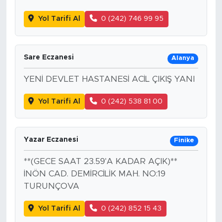
Yol Tarifi Al
0 (242) 746 99 95
Sare Eczanesi
Alanya
YENİ DEVLET HASTANESİ ACİL ÇIKIŞ YANI
Yol Tarifi Al
0 (242) 538 81 00
Yazar Eczanesi
Finike
**(GECE SAAT 23.59'A KADAR AÇIK)**
İNÖN CAD. DEMİRCİLİK MAH. NO:19
TURUNÇOVA
Yol Tarifi Al
0 (242) 852 15 43