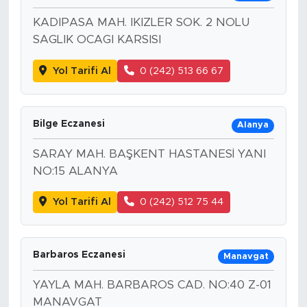
KADIPASA MAH. IKIZLER SOK. 2 NOLU
SAGLIK OCAGI KARSISI
Yol Tarifi Al
0 (242) 513 66 67
Bilge Eczanesi
Alanya
SARAY MAH. BAŞKENT HASTANESİ YANI
NO:15 ALANYA
Yol Tarifi Al
0 (242) 512 75 44
Barbaros Eczanesi
Manavgat
YAYLA MAH. BARBAROS CAD. NO:40 Z-01
MANAVGAT