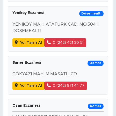
Yeniköy Eczanesi
Döşemealtı
YENIKÖY MAH. ATATÜRK CAD. NO:504 1
DÖSEMEALTI
Yol Tarifi Al
0 (242) 421 30 51
Sarıer Eczanesi
Demre
GÖKYAZI MAH. M.MASATLI CD.
Yol Tarifi Al
0 (242) 871 44 77
Ozan Eczanesi
Kemer