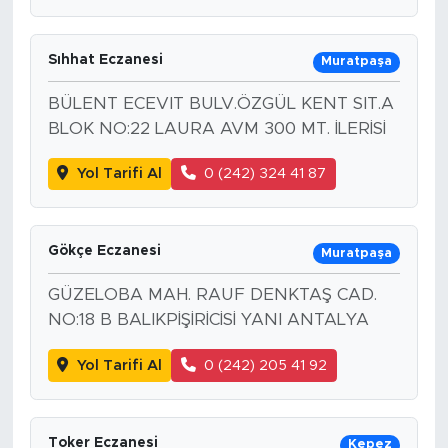
Sıhhat Eczanesi
Muratpaşa
BÜLENT ECEVIT BULV.ÖZGÜL KENT SIT.A
BLOK NO:22 LAURA AVM 300 MT. İLERİSİ
Yol Tarifi Al
0 (242) 324 41 87
Gökçe Eczanesi
Muratpaşa
GÜZELOBA MAH. RAUF DENKTAŞ CAD.
NO:18 B BALIKPİŞİRİCİSİ YANI ANTALYA
Yol Tarifi Al
0 (242) 205 41 92
Toker Eczanesi
Kepez