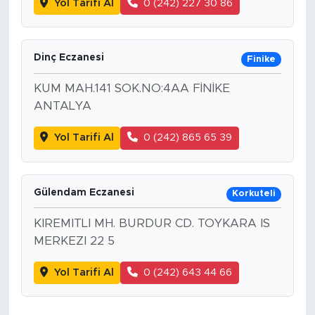
Yol Tarifi Al
0 (242) 227 30 86
Dinç Eczanesi
Finike
KUM MAH.141 SOK.NO:4AA FİNİKE
ANTALYA
Yol Tarifi Al
0 (242) 865 65 39
Gülendam Eczanesi
Korkuteli
KIREMITLI MH. BURDUR CD. TOYKARA IS
MERKEZI 22 5
Yol Tarifi Al
0 (242) 643 44 66