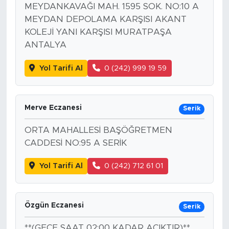
MEYDANKAVAĞI MAH. 1595 SOK. NO:10 A
MEYDAN DEPOLAMA KARŞISI AKANT
KOLEJİ YANI KARŞISI MURATPAŞA
ANTALYA
Yol Tarifi Al
0 (242) 999 19 59
Merve Eczanesi
Serik
ORTA MAHALLESİ BAŞÖĞRETMEN
CADDESİ NO:95 A SERİK
Yol Tarifi Al
0 (242) 712 61 01
Özgün Eczanesi
Serik
**(GECE SAAT 02:00 KADAR AÇIKTIR)**