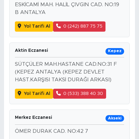
ESKİCAMİ MAH. HALİL ÇIVGIN CAD. NO:19
B ANTALYA
Yol Tarifi Al
0 (242) 887 75 75
Aktin Eczanesi
Kepez
SÜTÇÜLER MAH.HASTANE CAD.NO:31 F
(KEPEZ ANTALYA (KEPEZ DEVLET
HAST.KARŞISI TAKSİ DURAĞI ARKASI)
Yol Tarifi Al
0 (533) 388 40 30
Merkez Eczanesi
Akseki
ÖMER DURAK CAD. NO:42 7