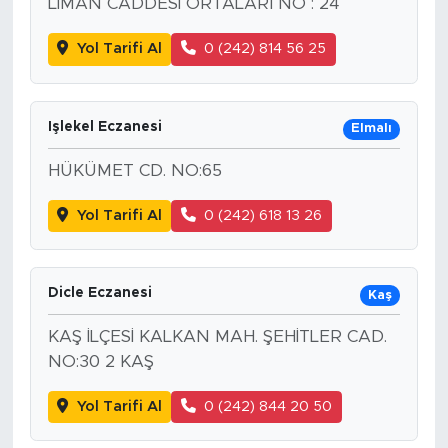
LİMAN CADDESİ ORTALARI NO : 24
Yol Tarifi Al
0 (242) 814 56 25
Işlekel Eczanesi
Elmalı
HÜKÜMET CD. NO:65
Yol Tarifi Al
0 (242) 618 13 26
Dicle Eczanesi
Kaş
KAŞ İLÇESİ KALKAN MAH. ŞEHİTLER CAD.
NO:30 2 KAŞ
Yol Tarifi Al
0 (242) 844 20 50