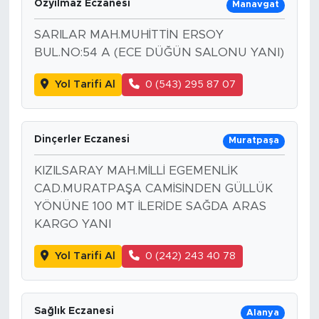
Özyılmaz Eczanesi
Manavgat
SARILAR MAH.MUHİTTİN ERSOY
BUL.NO:54 A (ECE DÜĞÜN SALONU YANI)
Yol Tarifi Al
0 (543) 295 87 07
Dinçerler Eczanesi
Muratpaşa
KIZILSARAY MAH.MİLLİ EGEMENLİK
CAD.MURATPAŞA CAMİSİNDEN GÜLLÜK
YÖNÜNE 100 MT İLERİDE SAĞDA ARAS
KARGO YANI
Yol Tarifi Al
0 (242) 243 40 78
Sağlık Eczanesi
Alanya