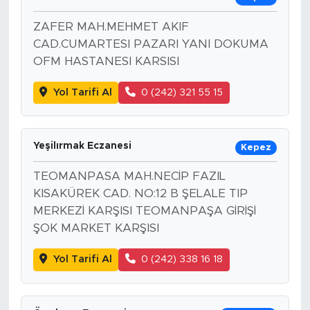
ZAFER MAH.MEHMET AKIF
CAD.CUMARTESI PAZARI YANI DOKUMA
OFM HASTANESI KARSISI
Yol Tarifi Al
0 (242) 321 55 15
Yeşilırmak Eczanesi
Kepez
TEOMANPASA MAH.NECİP FAZIL
KISAKÜREK CAD. NO:12 B ŞELALE TIP
MERKEZİ KARŞISI TEOMANPAŞA GİRİŞİ
ŞOK MARKET KARŞISI
Yol Tarifi Al
0 (242) 338 16 18