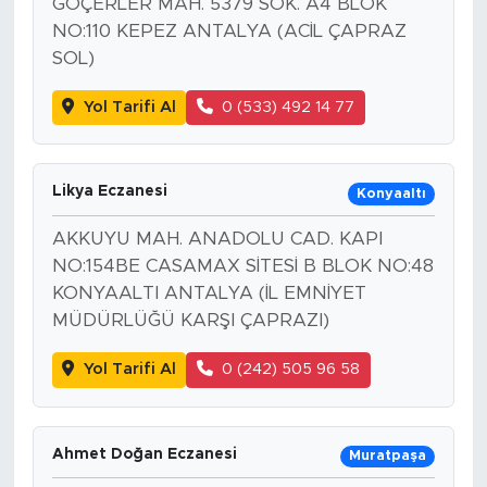
GÖÇERLER MAH. 5379 SOK. A4 BLOK
NO:110 KEPEZ ANTALYA (ACİL ÇAPRAZ
SOL)
Yol Tarifi Al
0 (533) 492 14 77
Likya Eczanesi
Konyaaltı
AKKUYU MAH. ANADOLU CAD. KAPI
NO:154BE CASAMAX SİTESİ B BLOK NO:48
KONYAALTI ANTALYA (İL EMNİYET
MÜDÜRLÜĞÜ KARŞI ÇAPRAZI)
Yol Tarifi Al
0 (242) 505 96 58
Ahmet Doğan Eczanesi
Muratpaşa