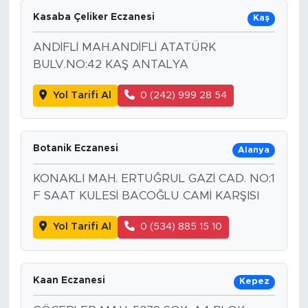
Kasaba Çeliker Eczanesi
Kaş
ANDİFLİ MAH.ANDİFLİ ATATÜRK
BULV.NO:42 KAŞ ANTALYA
Yol Tarifi Al
0 (242) 999 28 54
Botanik Eczanesi
Alanya
KONAKLI MAH. ERTUĞRUL GAZİ CAD. NO:1
F SAAT KULESİ BACOĞLU CAMİ KARŞISI
Yol Tarifi Al
0 (534) 885 15 10
Kaan Eczanesi
Kepez