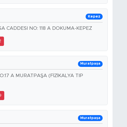
Kepez
ASA CADDESI NO: 118 A DOKUMA-KEPEZ
2
Muratpaşa
O:17 A MURATPAŞA (FİZİKALYA TIP
9
Muratpaşa