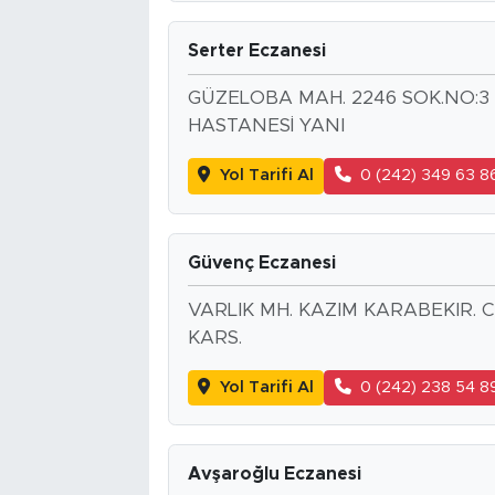
Serter Eczanesi
GÜZELOBA MAH. 2246 SOK.NO:
HASTANESİ YANI
Yol Tarifi Al
0 (242) 349 63 8
Güvenç Eczanesi
VARLIK MH. KAZIM KARABEKIR. C
KARS.
Yol Tarifi Al
0 (242) 238 54 8
Avşaroğlu Eczanesi