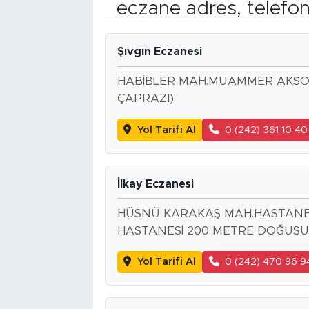
eczane adres, telefo
Şıvgın Eczanesi
HABİBLER MAH.MUAMMER AKSOY
ÇAPRAZI)
Yol Tarifi Al
0 (242) 361 10 40
İlkay Eczanesi
HÜSNÜ KARAKAŞ MAH.HASTANE 
HASTANESİ 200 METRE DOĞUSU
Yol Tarifi Al
0 (242) 470 96 9