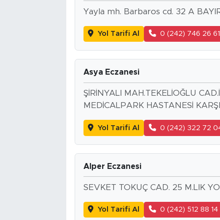
Yayla mh. Barbaros cd. 32 A BAYIR
Yol Tarifi Al
0 (242) 746 26 6
Asya Eczanesi
ŞİRİNYALI MAH.TEKELİOĞLU CAD
MEDİCALPARK HASTANESİ KARŞIS
Yol Tarifi Al
0 (242) 322 72 0
Alper Eczanesi
SEVKET TOKUÇ CAD. 25 M.LIK Y
Yol Tarifi Al
0 (242) 512 88 14