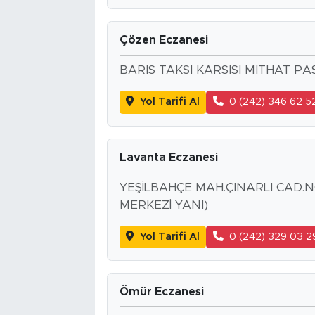
Çözen Eczanesi
BARIS TAKSI KARSISI MITHAT P
Yol Tarifi Al
0 (242) 346 62 5
Lavanta Eczanesi
YEŞİLBAHÇE MAH.ÇINARLI CAD.N
MERKEZİ YANI)
Yol Tarifi Al
0 (242) 329 03 2
Ömür Eczanesi