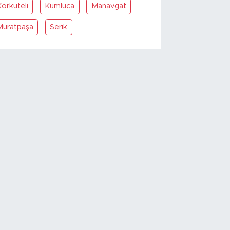
orkuteli
Kumluca
Manavgat
Muratpaşa
Serik