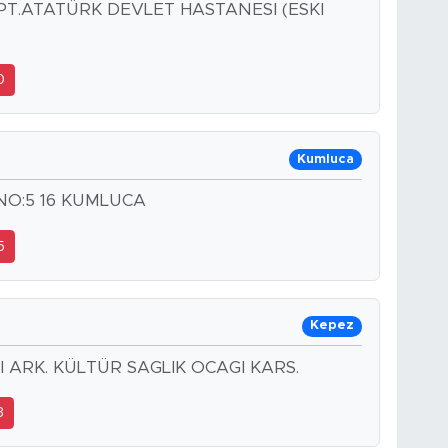
PT.ATATÜRK DEVLET HASTANESI (ESKI
0
Kumluca
NO:5 16 KUMLUCA
5
Kepez
 ARK. KÜLTÜR SAGLIK OCAGI KARS.
3