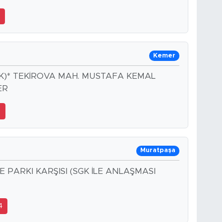
2
Kemer
IK)* TEKİROVA MAH. MUSTAFA KEMAL
ER
2
Muratpaşa
PARKI KARŞISI (SGK İLE ANLAŞMASI
4