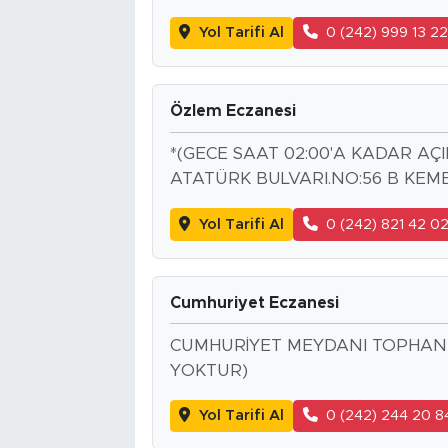
Yol Tarifi Al
0 (242) 999 13 2
Özlem Eczanesi
*(GECE SAAT 02:00'A KADAR AÇ
ATATÜRK BULVARI.NO:56 B KEM
Yol Tarifi Al
0 (242) 821 42 0
Cumhuriyet Eczanesi
CUMHURİYET MEYDANI TOPHANE 
YOKTUR)
Yol Tarifi Al
0 (242) 244 20 8