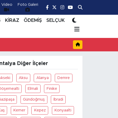
Video
Foto Galeri
Ğ
KİRAZ
ÖDEMİŞ
SELÇUK
ntalya Diğer İlçeler
Akseki
Aksu
Alanya
Demre
Döşemealti
Elmali
Finike
Gazipaşa
Gündoğmuş
İbradi
Kaş
Kemer
Kepez
Konyaalti