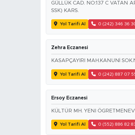
GÜLLÜK CAD. NO:137 C VATAN A
SSK) KARS.
Yol Tarifi Al
0 (242) 346 36 3
Zehra Eczanesi
KASAPÇAYIRI MAH.KANUNİ SOK.
Yol Tarifi Al
0 (242) 887 07 5
Ersoy Eczanesi
KÜLTÜR MH. YENI ÖGRETMENEVI
Yol Tarifi Al
0 (552) 886 82 8