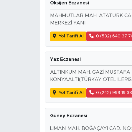
Oksijen Eczanesi
MAHMUTLAR MAH. ATATÜRK CAD. 
MERKEZİ YANI
Yol Tarifi Al
0 (532) 640 37 7
Yaz Eczanesi
ALTINKUM MAH. GAZİ MUSTAFA K
KONYAALTI(TÜRKAY OTEL İLERİSİ.
Yol Tarifi Al
0 (242) 999 19 3
Güney Eczanesi
LİMAN MAH. BOĞAÇAYI CAD. NO