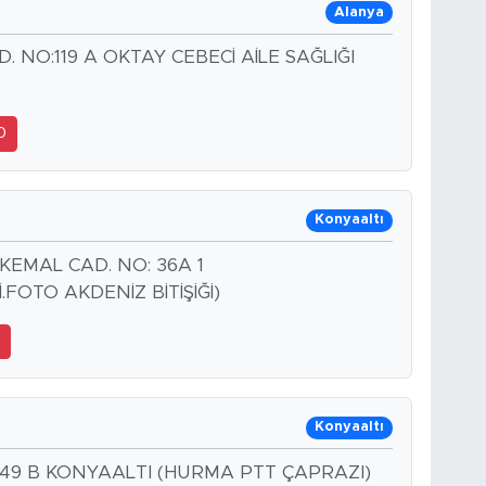
Alanya
NO:119 A OKTAY CEBECİ AİLE SAĞLIĞI
0
Konyaaltı
EMAL CAD. NO: 36A 1
FOTO AKDENİZ BİTİŞİĞİ)
8
Konyaaltı
:49 B KONYAALTI (HURMA PTT ÇAPRAZI)