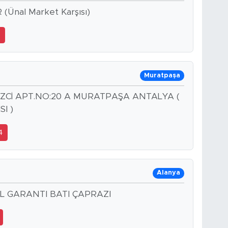
 (Ünal Market Karşısı)
1
Muratpaşa
.İZCİ APT.NO:20 A MURATPAŞA ANTALYA (
I )
4
Alanya
OL GARANTI BATI ÇAPRAZI