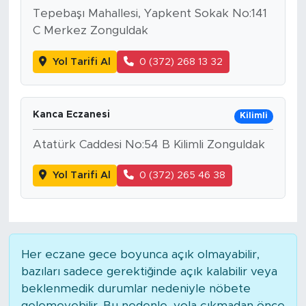
Tepebaşı Mahallesi, Yapkent Sokak No:141
C Merkez Zonguldak
Yol Tarifi Al
0 (372) 268 13 32
Kanca Eczanesi
Kilimli
Atatürk Caddesi No:54 B Kilimli Zonguldak
Yol Tarifi Al
0 (372) 265 46 38
Her eczane gece boyunca açık olmayabilir,
bazıları sadece gerektiğinde açık kalabilir veya
beklenmedik durumlar nedeniyle nöbete
gelemeyebilir. Bu nedenle, yola çıkmadan önce