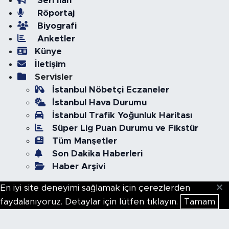
Seri İlan
Röportaj
Biyografi
Anketler
Künye
İletişim
Servisler
İstanbul Nöbetçi Eczaneler
İstanbul Hava Durumu
İstanbul Trafik Yoğunluk Haritası
Süper Lig Puan Durumu ve Fikstür
Tüm Manşetler
Son Dakika Haberleri
Haber Arşivi
En iyi site deneyimi sağlamak için çerezlerden
faydalanıyoruz. Detaylar için lütfen tıklayın.
Tamam