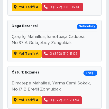
Yol Tarifi Al
0 (372) 378 36 60
Doga Eczanesi
Gökçebey
Çarşı İçi Mahallesi, İsmetpaşa Caddesi,
No:37 A Gökçebey Zonguldak
Yol Tarifi Al
0 (372) 512 11 09
Öztürk Eczanesi
Ereğli
Elmatepe Mahallesi, Yarma Camii Sokak,
No:17 B Ereğli Zonguldak
Yol Tarifi Al
0 (372) 316 73 54